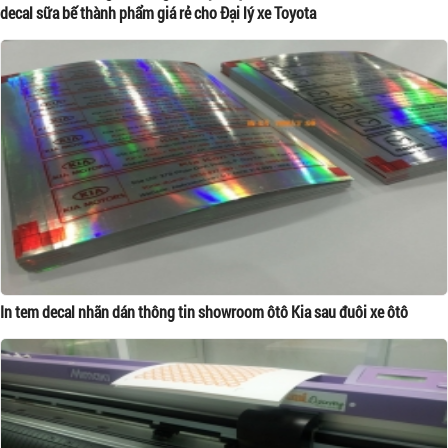
decal sữa bế thành phẩm giá rẻ cho Đại lý xe Toyota
In tem decal nhãn dán thông tin showroom ôtô Kia sau đuôi xe ôtô