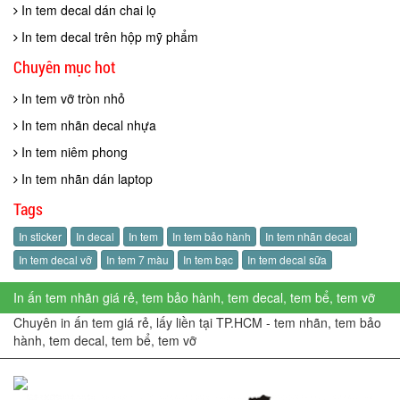
In tem decal dán chai lọ
In tem decal trên hộp mỹ phẩm
Chuyên mục hot
In tem vỡ tròn nhỏ
In tem nhãn decal nhựa
In tem niêm phong
In tem nhãn dán laptop
Tags
In sticker
In decal
In tem
In tem bảo hành
In tem nhãn decal
In tem decal vỡ
In tem 7 màu
In tem bạc
In tem decal sữa
In ấn tem nhãn giá rẻ, tem bảo hành, tem decal, tem bể, tem vỡ
Chuyên in ấn tem giá rẻ, lấy liền tại TP.HCM - tem nhãn, tem bảo
hành, tem decal, tem bể, tem vỡ