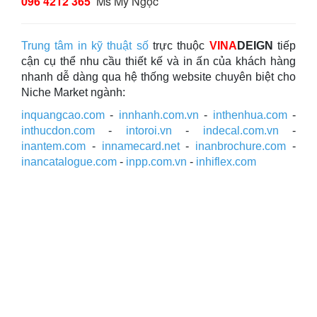
096 4212 365
Ms Mỹ Ngọc
Trung tâm in kỹ thuật số
trực thuộc
VINA
DEIGN
tiếp
cận cụ thể nhu cầu thiết kế và in ấn của khách hàng
nhanh dễ dàng qua hệ thống website chuyên biệt cho
Niche Market ngành:
inquangcao.com
-
innhanh.com.vn
-
inthenhua.com
-
inthucdon.com
-
intoroi.vn
-
indecal.com.vn
-
inantem.com
-
innamecard.net
-
inanbrochure.com
-
inancatalogue.com
-
inpp.com.vn
-
inhiflex.com