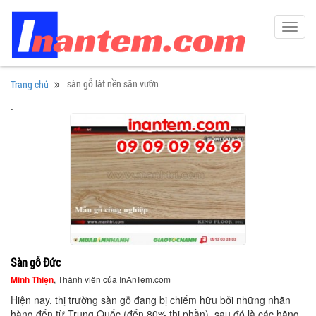
Toggl
navig
sàn gỗ lát nền sân vườn
Trang chủ
.
Sàn gỗ Đức
Minh Thiện
, Thành viên của InAnTem.com
Hiện nay, thị trường sàn gỗ đang bị chiếm hữu bởi những nhãn
hàng đến từ Trung Quốc (đến 80% thị phần), sau đó là các hãng