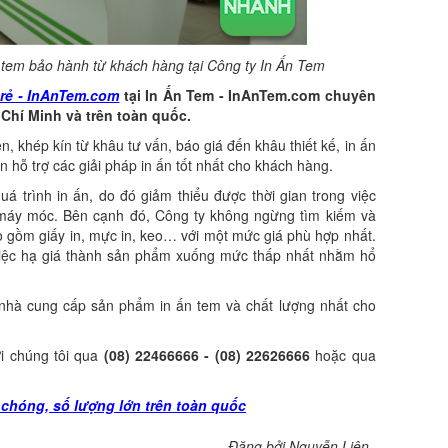
n tem bảo hành từ khách hàng tại Công ty In Ấn Tem
 rẻ - InAnTem.com
tại In Ấn Tem - InAnTem.com chuyên
 Chí Minh và trên toàn quốc.
, khép kín từ khâu tư vấn, báo giá đến khâu thiết kế, in ấn
hỗ trợ các giải pháp in ấn tốt nhất cho khách hàng.
quá trình in ấn, do đó giảm thiểu được thời gian trong việc
máy móc. Bên cạnh đó, Công ty không ngừng tìm kiếm và
ao gồm giấy in, mực in, keo… với một mức giá phù hợp nhất.
việc hạ giá thành sản phẩm xuống mức thấp nhất nhằm hổ
là nhà cung cấp sản phẩm in ấn tem và chất lượng nhất cho
ới chúng tôi qua
(08) 22466666 - (08) 22626666
hoặc qua
h chóng, số lượng lớn trên toàn quốc
Đăng bởi Nguyễn Liên