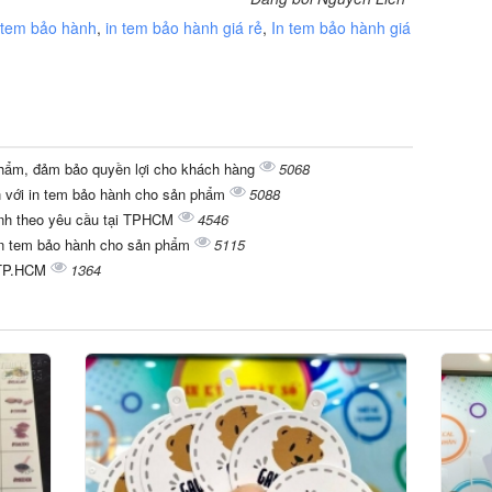
 tem bảo hành
,
in tem bảo hành giá rẻ
,
In tem bảo hành giá
phẩm, đảm bảo quyền lợi cho khách hàng
5068
án với in tem bảo hành cho sản phẩm
5088
anh theo yêu cầu tại TPHCM
4546
 in tem bảo hành cho sản phẩm
5115
i TP.HCM
1364