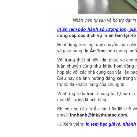
Nhân viên tư vấn và hỗ trợ đặt i
In ấn tem bảo hành số lượng lớn, giá
cung cấp các dịch vụ in ấn tem tại Hồ
Hoạt động trên một dây chuyền luân phiên
và giao hàng,
In Ấn Tem
luôn mong muốn 
Với trang thiết bị hiện đại phục vụ cho 
luân chuyển cũng như khâu hoạt động 
hợp tác với các nhà cung cấp vật liệu b
Điều này đã ảnh hưởng đáng kể trong 
trợ tối đa khách hàng của chúng tôi.
Vì những lí do trên, chúng tôi tự hào 
mọi đối tượng khách hàng.
Khi có nhu cầu in ấn tem hãy liên hệ v
email:
innhanh@inkythuatso.com
.
>> Xem thêm:
In tem bạc giá rẻ, nhan