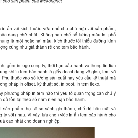
h cho sản phẩm của Mekongnet
in ấn với kích thước vừa nhỏ cho phù hợp với sản phẩm,
 hoặc dạng chữ nhật. Không hạn chế số lượng màu in, phổ
hung là một hoặc hai màu, kích thước tối thiểu đường kính
ượng cũng như giá thành rẻ cho tem bảo hành.
: gồm in logo công ty, thời hạn bảo hành và thông tin liên
dụng khi in tem bảo hành là giấy decal dạng vỡ giòn, tem vỡ
. Phụ thuộc vào số lượng sản xuất hay yêu cầu kỹ thuật mà
g pháp in offset, kỹ thuật số, in poof, in tem flexo..
ay phương pháp in tem nào thì yếu tố quan trọng cần chú ý
m đủ tồn tại theo số năm niên hạn bảo hành.
 sản phẩm, họ sẽ so sánh giá thành, chế độ hậu mãi và
 ty với nhau. Vì vậy, lựa chọn việc in ấn tem bảo hành cho
quả cao nhất cho doanh nghiệp.