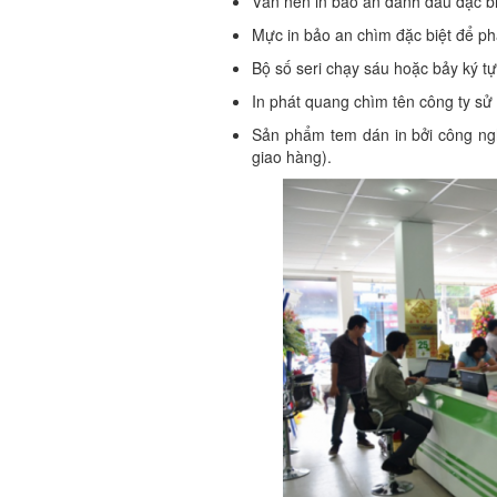
Vân nền in bảo an đánh dấu đặc 
Mực in bảo an chìm đặc biệt để phâ
Bộ số seri chạy sáu hoặc bảy ký tự 
In phát quang chìm tên công ty sử
Sản phẩm tem dán in bởi công ngh
giao hàng).