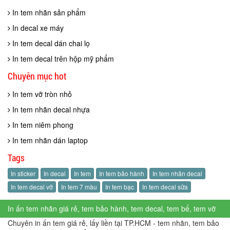
In tem nhãn sản phẩm
In decal xe máy
In tem decal dán chai lọ
In tem decal trên hộp mỹ phẩm
Chuyên mục hot
In tem vỡ tròn nhỏ
In tem nhãn decal nhựa
In tem niêm phong
In tem nhãn dán laptop
Tags
In sticker
In decal
In tem
In tem bảo hành
In tem nhãn decal
In tem decal vỡ
In tem 7 màu
In tem bạc
In tem decal sữa
In ấn tem nhãn giá rẻ, tem bảo hành, tem decal, tem bể, tem vỡ
Chuyên in ấn tem giá rẻ, lấy liền tại TP.HCM - tem nhãn, tem bảo