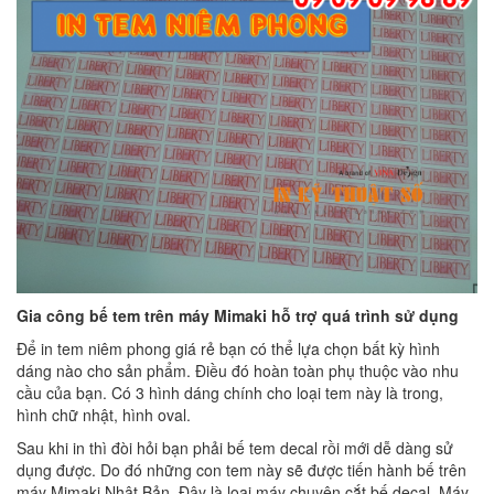
Gia công bế tem trên máy Mimaki hỗ trợ quá trình sử dụng
Để in tem niêm phong giá rẻ bạn có thể lựa chọn bất kỳ hình
dáng nào cho sản phẩm. Điều đó hoàn toàn phụ thuộc vào nhu
cầu của bạn. Có 3 hình dáng chính cho loại tem này là trong,
hình chữ nhật, hình oval.
Sau khi in thì đòi hỏi bạn phải bế tem decal rồi mới dễ dàng sử
dụng được. Do đó những con tem này sẽ được tiến hành bế trên
máy Mimaki Nhật Bản. Đây là loại máy chuyên cắt bế decal. Máy