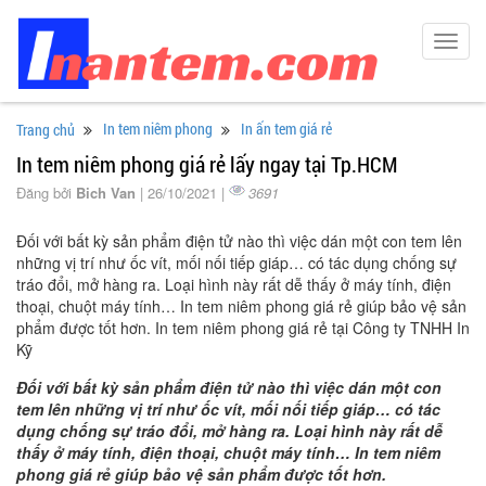
Toggl
navig
In tem niêm phong
In ấn tem giá rẻ
Trang chủ
In tem niêm phong giá rẻ lấy ngay tại Tp.HCM
Đăng bởi
Bich Van
| 26/10/2021 |
3691
Đối với bất kỳ sản phẩm điện tử nào thì việc dán một con tem lên
những vị trí như ốc vít, mối nối tiếp giáp… có tác dụng chống sự
tráo đổi, mở hàng ra. Loại hình này rất dễ thấy ở máy tính, điện
thoại, chuột máy tính… In tem niêm phong giá rẻ giúp bảo vệ sản
phẩm được tốt hơn. In tem niêm phong giá rẻ tại Công ty TNHH In
Kỹ
Đối với bất kỳ sản phẩm điện tử nào thì việc dán một con
tem lên những vị trí như ốc vít, mối nối tiếp giáp… có tác
dụng chống sự tráo đổi, mở hàng ra. Loại hình này rất dễ
thấy ở máy tính, điện thoại, chuột máy tính… In tem niêm
phong giá rẻ giúp bảo vệ sản phẩm được tốt hơn.