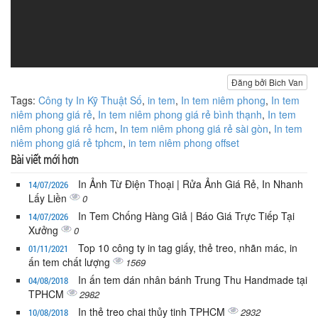
Đăng bởi Bich Van
Tags:
Công ty In Kỹ Thuật Số
,
in tem
,
In tem niêm phong
,
In tem
niêm phong giá rẻ
,
In tem niêm phong giá rẻ bình thạnh
,
In tem
niêm phong giá rẻ hcm
,
In tem niêm phong giá rẻ sài gòn
,
In tem
niêm phong giá rẻ tphcm
,
in tem niêm phong offset
Bài viết mới hơn
In Ảnh Từ Điện Thoại | Rửa Ảnh Giá Rẻ, In Nhanh
14/07/2026
Lấy Liền
0
In Tem Chống Hàng Giả | Báo Giá Trực Tiếp Tại
14/07/2026
Xưởng
0
Top 10 công ty in tag giấy, thẻ treo, nhãn mác, in
01/11/2021
ấn tem chất lượng
1569
In ấn tem dán nhân bánh Trung Thu Handmade tại
04/08/2018
TPHCM
2982
In thẻ treo chai thủy tinh TPHCM
2932
10/08/2018