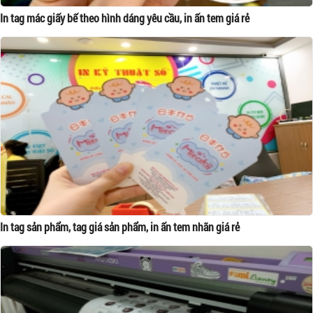
In tag mác giấy bế theo hình dáng yêu cầu, in ấn tem giá rẻ
In tag sản phẩm, tag giá sản phẩm, in ấn tem nhãn giá rẻ