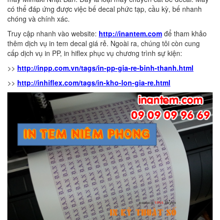
có thể đáp ứng được việc bế decal phức tạp, cầu kỳ, bế nhanh
chóng và chính xác.
Truy cập nhanh vào website:
http://inantem.com
để tham khảo
thêm dịch vụ in tem decal giá rẻ. Ngoài ra, chúng tôi còn cung
cấp dịch vụ in PP, in hiflex phục vụ chương trình sự kiện:
>>
http://inpp.com.vn/tags/in-pp-gia-re-binh-thanh.html
>>
http://inhiflex.com/tags/in-kho-lon-gia-re.html