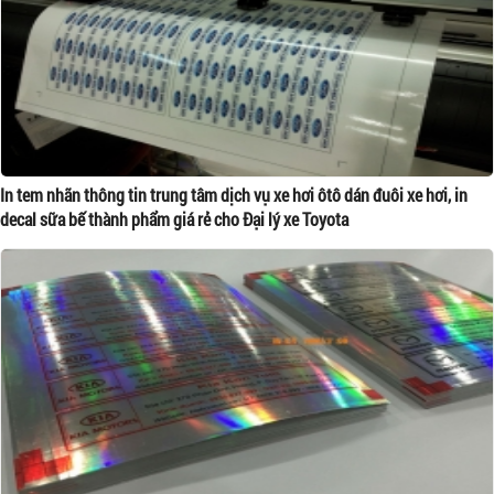
In tem nhãn thông tin trung tâm dịch vụ xe hơi ôtô dán đuôi xe hơi, in
decal sữa bế thành phẩm giá rẻ cho Đại lý xe Toyota