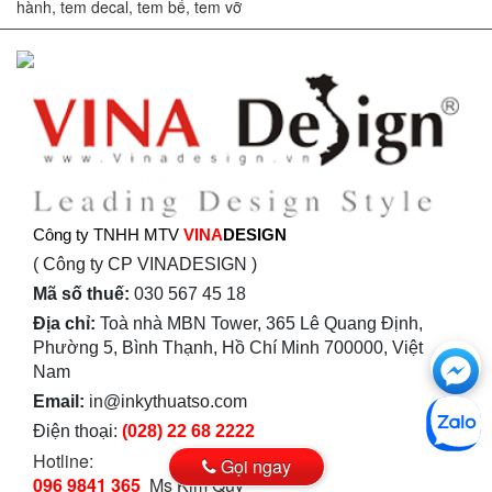
hành, tem decal, tem bể, tem vỡ
Công ty TNHH MTV
VINA
DESIGN
( Công ty CP VINADESIGN )
Mã số thuế:
030 567 45 18
Địa chỉ:
Toà nhà MBN Tower, 365 Lê Quang Định,
Ch
Phường 5, Bình Thạnh, Hồ Chí Minh 700000, Việt
Nam
với
Email:
in@inkythuatso.com
htt
Điện thoại:
(028) 22 68 2222
Hotline:
Gọi ngay
096 9841 365
Ms Kim Quý