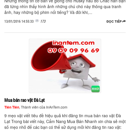
Những thông tin cơ bản về giống chó Husky nâu đỏ Chắc hẳn bạn
đã từng nhìn thấy hình ảnh những chú chó này thông qua tranh
ảnh, hay những bộ phim nổi tiếng? Và đôi khi,...
173
13/01/2016 14:55:33
ĐỌC TIẾP
Mua bán rao vặt Đà Lạt
Tiên Tiên
, Thành viên của InAnTem.com
9 mẹo vặt viết tiêu đề hiệu quả khi đăng tin mua bán rao vặt Đà
Lạt Trong bài viết này, Cẩm Nang Mua Bán Nhanh xin chia sẻ một
số mẹo nhỏ để các bạn có thể sử dụng mỗi khi đăng tin rao vặt: