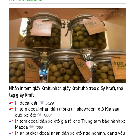
Nhận in tem giấy Kraft, nhãn giấy Kraft,thẻ treo giấy Kraft, thẻ
tag giấy Kraft
In decal dán
3429
In tem decal nhãn dán thông tin showroom ôtô Kia sau
đuôi xe ôtô
4577
In tem decal dán xe ôtô giá rẻ cho Trung tâm bảo hành xe
Mazda
4089
In ấn sticker decal nhãn dán xe ôtô ngộ nghĩnh, đáng yêu