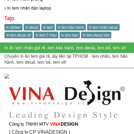
In tem nhãn dán laptop
Tags
In sticker
In decal
In tem
In tem bảo hành
In tem nhãn decal
In tem decal vỡ
In tem 7 màu
In tem bạc
In tem decal sữa
In ấn tem nhãn giá rẻ, tem bảo hành, tem decal, tem bể, tem vỡ
Chuyên in ấn tem giá rẻ, lấy liền tại TP.HCM - tem nhãn, tem bảo
hành, tem decal, tem bể, tem vỡ
Công ty TNHH MTV
VINA
DESIGN
( Công ty CP VINADESIGN )