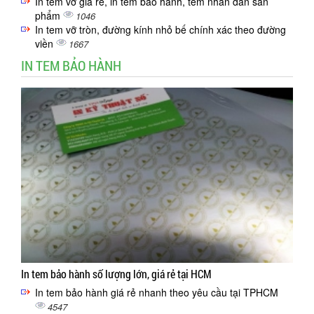
In tem vỡ giá rẻ, in tem bảo hành, tem nhãn dán sản
phẩm
1046
In tem vỡ tròn, đường kính nhỏ bế chính xác theo đường
viền
1667
IN TEM BẢO HÀNH
In tem bảo hành số lượng lớn, giá rẻ tại HCM
In tem bảo hành giá rẻ nhanh theo yêu cầu tại TPHCM
4547