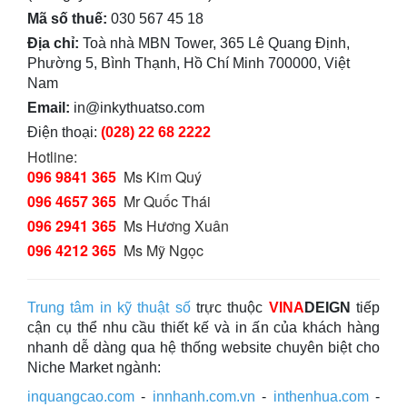
Mã số thuế:
030 567 45 18
Địa chỉ:
Toà nhà MBN Tower, 365 Lê Quang Định,
Phường 5, Bình Thạnh, Hồ Chí Minh 700000, Việt
Nam
Email:
in@inkythuatso.com
Điện thoại:
(028) 22 68 2222
Hotline:
096 9841 365
Ms Kim Quý
096 4657 365
Mr Quốc Thái
096 2941 365
Ms Hương Xuân
096 4212 365
Ms Mỹ Ngọc
Trung tâm in kỹ thuật số
trực thuộc
VINA
DEIGN
tiếp
cận cụ thể nhu cầu thiết kế và in ấn của khách hàng
nhanh dễ dàng qua hệ thống website chuyên biệt cho
Niche Market ngành:
inquangcao.com
-
innhanh.com.vn
-
inthenhua.com
-