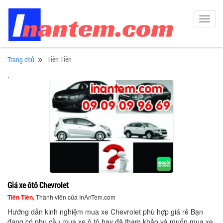
Toggl
navig
Tiên Tiên
Trang chủ
.
Giá xe ôtô Chevrolet
Tiên Tiên
, Thành viên của InAnTem.com
Hướng dẫn kinh nghiệm mua xe Chevrolet phù hợp giá rẻ Bạn
đang có nhu cầu mua xe ô tô hay đã tham khảo và muốn mua xe