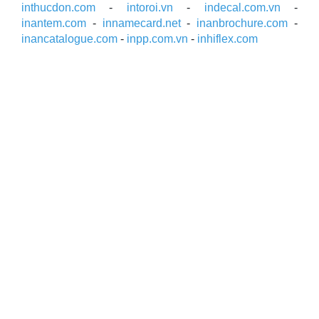
inthucdon.com
-
intoroi.vn
-
indecal.com.vn
-
inantem.com
-
innamecard.net
-
inanbrochure.com
-
inancatalogue.com
-
inpp.com.vn
-
inhiflex.com