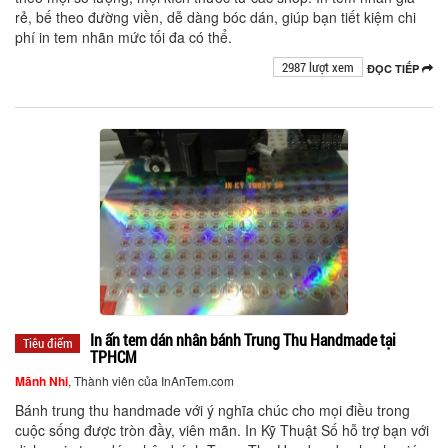
rẻ, bế theo đường viền, dễ dàng bóc dán, giúp bạn tiết kiệm chi
phí in tem nhãn mức tối đa có thể.
2987 lượt xem
ĐỌC TIẾP
In ấn tem dán nhân bánh Trung Thu Handmade tại
Tiêu điểm
TPHCM
Mãnh Nhi
, Thành viên của InAnTem.com
Bánh trung thu handmade với ý nghĩa chúc cho mọi điều trong
cuộc sống được tròn đầy, viên mãn. In Kỹ Thuật Số hỗ trợ bạn với