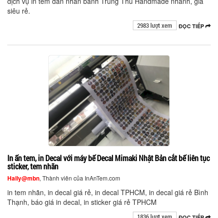
dịch vụ in tem dán nhân bánh Trung Thu Handmade nhanh, giá
siêu rẻ.
2983 lượt xem
ĐỌC TIẾP
In ấn tem, in Decal với máy bế Decal Mimaki Nhật Bản cắt bế liên tục
sticker, tem nhãn
Haily@mbn
, Thành viên của InAnTem.com
in tem nhãn, in decal giá rẻ, in decal TPHCM, in decal giá rẻ Bình
Thạnh, báo giá in decal, in sticker giá rẻ TPHCM
1836 lượt xem
ĐỌC TIẾP