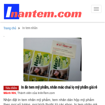
Toggl
navig
In tem nhãn
Trang chủ
.
In ấn tem mỹ phẩm, nhãn mác chai lọ mỹ phẩm giá rẻ
Tiêu điểm
Mãnh Nhi
, Thành viên của InAnTem.com
Nhận đặt in tem nhãn mỹ phẩm, tem nhãn dán hộp mỹ phẩm
theo mọi số lượng, mọi kích thước từ các shop. In tem nhãn giá