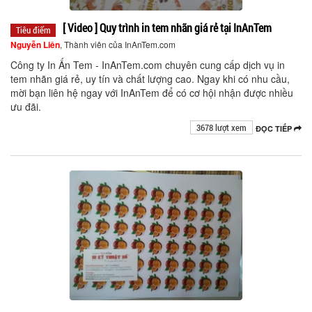
[ Video ] Quy trình in tem nhãn giá rẻ tại InAnTem
Tiêu điểm
Nguyễn Liên
, Thành viên của InAnTem.com
Công ty In Ấn Tem - InAnTem.com chuyên cung cấp dịch vụ in
tem nhãn giá rẻ, uy tín và chất lượng cao. Ngay khi có nhu cầu,
mời bạn liên hệ ngay với InAnTem để có cơ hội nhận được nhiều
ưu đãi.
3678 lượt xem
ĐỌC TIẾP