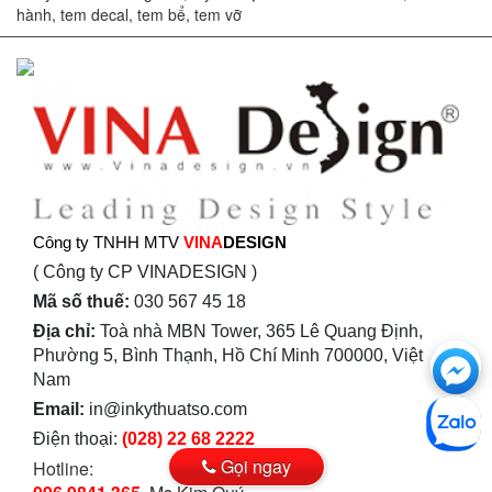
hành, tem decal, tem bể, tem vỡ
Công ty TNHH MTV
VINA
DESIGN
( Công ty CP VINADESIGN )
Mã số thuế:
030 567 45 18
Địa chỉ:
Toà nhà MBN Tower, 365 Lê Quang Định,
Ch
Phường 5, Bình Thạnh, Hồ Chí Minh 700000, Việt
Nam
với
Email:
in@inkythuatso.com
htt
Điện thoại:
(028) 22 68 2222
Gọi ngay
Hotline: