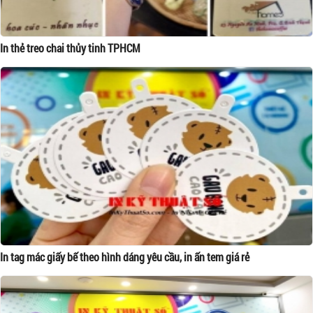
In thẻ treo chai thủy tinh TPHCM
In tag mác giấy bế theo hình dáng yêu cầu, in ấn tem giá rẻ