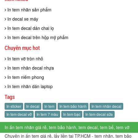
In tem nhãn sản phẩm
In decal xe máy
In tem decal dán chai lọ
In tem decal trên hộp mỹ phẩm
Chuyên mục hot
In tem vỡ tròn nhỏ
In tem nhãn decal nhựa
In tem niêm phong
In tem nhãn dán laptop
Tags
In sticker
In decal
In tem
In tem bảo hành
In tem nhãn decal
In tem decal vỡ
In tem 7 màu
In tem bạc
In tem decal sữa
In ấn tem nhãn giá rẻ, tem bảo hành, tem decal, tem bể, tem vỡ
Chuyên in ấn tem giá rẻ, lấy liền tại TP.HCM - tem nhãn, tem bảo