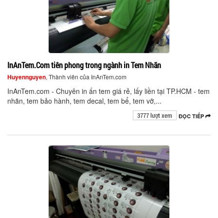
InAnTem.Com tiên phong trong ngành in Tem Nhãn
Huyennguyen
, Thành viên của InAnTem.com
InAnTem.com - Chuyên in ấn tem giá rẻ, lấy liền tại TP.HCM - tem
nhãn, tem bảo hành, tem decal, tem bể, tem vỡ,...
3777 lượt xem
ĐỌC TIẾP