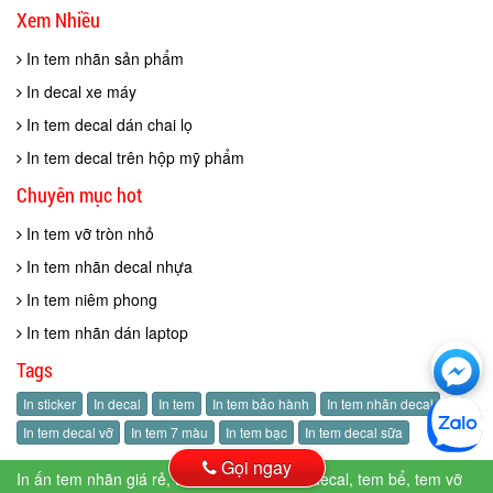
Xem Nhiều
In tem nhãn sản phẩm
In decal xe máy
In tem decal dán chai lọ
In tem decal trên hộp mỹ phẩm
Chuyên mục hot
In tem vỡ tròn nhỏ
In tem nhãn decal nhựa
In tem niêm phong
In tem nhãn dán laptop
Ch
Tags
với
In sticker
In decal
In tem
In tem bảo hành
In tem nhãn decal
htt
In tem decal vỡ
In tem 7 màu
In tem bạc
In tem decal sữa
Gọi ngay
In ấn tem nhãn giá rẻ, tem bảo hành, tem decal, tem bể, tem vỡ