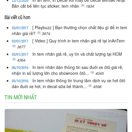
22/12/2020
Bản cắt bế liên tục sticker, tem nhãn
1834
Bài viết cũ hơn
[ Playbuzz ] Bạn thường chọn chất liệu gì để in tem
03/01/2017
nhãn giá rẻ?
3674
[ Video ] Quy trình in tem nhãn giá rẻ tại InAnTem
03/01/2017
3677
In tem nhãn giá rẻ, uy tín và chất lượng tại HCM
03/01/2017
4364
In tem nhãn dán thông tin sau đuôi xe ôtô giá rẻ,
06/10/2016
nhận in số lượng lớn cho showroom ôtô...
4045
In tem nhãn thông tin trung tâm dịch vụ xe hơi ôtô
05/10/2016
dán đuôi xe hơi, in decal sữa bế thành...
4598
TIN MỚI NHẤT