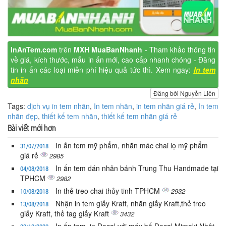
InAnTem.com
trên
MXH MuaBanNhanh
- Tham khảo thông tin
về giá, kích thước, mẫu in ấn mới, cao cấp nhanh chóng - Đăng
tin in ấn các loại miễn phí hiệu quả tức thì. Xem ngay:
In tem
nhãn
Đăng bởi Nguyễn Liên
Tags:
dịch vụ in tem nhãn
,
In tem nhãn
,
in tem nhãn giá rẻ
,
In tem
nhãn đẹp
,
thiết kế tem nhãn
,
thiết kế tem nhãn giá rẻ
Bài viết mới hơn
In ấn tem mỹ phẩm, nhãn mác chai lọ mỹ phẩm
31/07/2018
giá rẻ
2985
In ấn tem dán nhân bánh Trung Thu Handmade tại
04/08/2018
TPHCM
2982
In thẻ treo chai thủy tinh TPHCM
2932
10/08/2018
Nhận in tem giấy Kraft, nhãn giấy Kraft,thẻ treo
13/08/2018
giấy Kraft, thẻ tag giấy Kraft
3432
In ấn tem, in Decal với máy bế Decal Mimaki Nhật