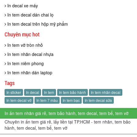
In decal xe máy
In tem decal dán chai lọ
In tem decal trên hộp mỹ phẩm
Chuyên mục hot
In tem vỡ tròn nhỏ
In tem nhãn decal nhựa
In tem niêm phong
In tem nhãn dán laptop
Tags
In sticker
In decal
In tem
In tem bảo hành
In tem nhãn decal
In tem decal vỡ
In tem 7 màu
In tem bạc
In tem decal sữa
In ấn tem nhãn giá rẻ, tem bảo hành, tem decal, tem bể, tem vỡ
Chuyên in ấn tem giá rẻ, lấy liền tại TP.HCM - tem nhãn, tem bảo
hành, tem decal, tem bể, tem vỡ