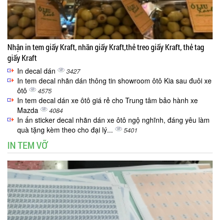
Nhận in tem giấy Kraft, nhãn giấy Kraft,thẻ treo giấy Kraft, thẻ tag
giấy Kraft
In decal dán
3427
In tem decal nhãn dán thông tin showroom ôtô Kia sau đuôi xe
ôtô
4575
In tem decal dán xe ôtô giá rẻ cho Trung tâm bảo hành xe
Mazda
4084
In ấn sticker decal nhãn dán xe ôtô ngộ nghĩnh, đáng yêu làm
quà tặng kèm theo cho đại lý...
5401
IN TEM VỠ