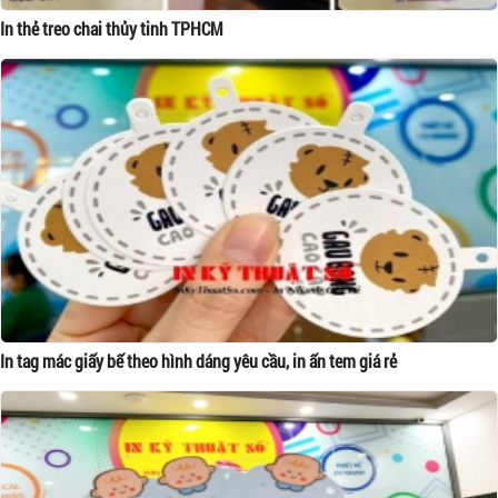
In thẻ treo chai thủy tinh TPHCM
In tag mác giấy bế theo hình dáng yêu cầu, in ấn tem giá rẻ