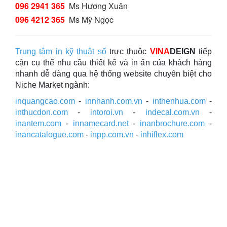
096 2941 365
Ms Hương Xuân
096 4212 365
Ms Mỹ Ngọc
Trung tâm in kỹ thuật số
trực thuộc
VINA
DEIGN
tiếp
cận cụ thể nhu cầu thiết kế và in ấn của khách hàng
nhanh dễ dàng qua hệ thống website chuyên biệt cho
Niche Market ngành:
inquangcao.com
-
innhanh.com.vn
-
inthenhua.com
-
inthucdon.com
-
intoroi.vn
-
indecal.com.vn
-
inantem.com
-
innamecard.net
-
inanbrochure.com
-
inancatalogue.com
-
inpp.com.vn
-
inhiflex.com