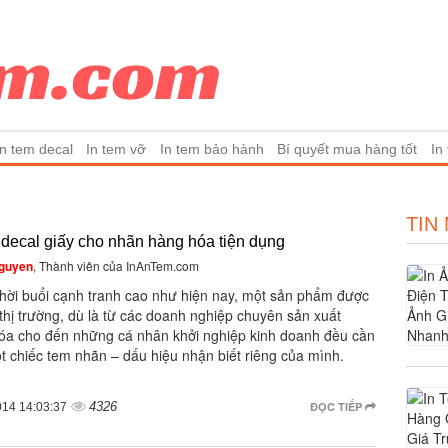
In tem decal
In tem vỡ
In tem bảo hành
Bí quyết mua hàng tốt
In
TIN
 decal giấy cho nhãn hàng hóa tiện dụng
guyen
, Thành viên của InAnTem.com
thời buổi cạnh tranh cao như hiện nay, một sản phẩm được
thị trường, dù là từ các doanh nghiệp chuyên sản xuất
óa cho đến những cá nhân khởi nghiệp kinh doanh đều cần
t chiếc tem nhãn – dấu hiệu nhận biết riêng của mình.
4326
ĐỌC TIẾP
014 14:03:37