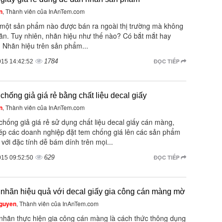
n
, Thành viên của InAnTem.com
một sản phẩm nào được bán ra ngoài thị trường mà không
ãn. Tuy nhiên, nhãn hiệu như thế nào? Có bắt mắt hay
 Nhãn hiệu trên sản phẩm...
1784
ĐỌC TIẾP
015 14:42:52
 chống giả giá rẻ bằng chất liệu decal giấy
n
, Thành viên của InAnTem.com
chống giả giá rẻ sử dụng chất liệu decal giấy cán màng,
ép các doanh nghiệp đặt tem chống giá lên các sản phẩm
, với đặc tính dễ bám dính trên mọi...
629
ĐỌC TIẾP
015 09:52:50
 nhãn hiệu quả với decal giấy gia công cán màng mờ
guyen
, Thành viên của InAnTem.com
 nhãn thực hiện gia công cán màng là cách thức thông dụng