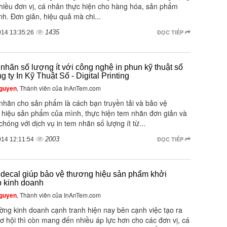
hiều đơn vị, cá nhân thực hiện cho hàng hóa, sản phẩm
h. Đơn giản, hiệu quả mà chi...
1435
ĐỌC TIẾP
014 13:35:26
 nhãn số lượng ít với công nghệ in phun kỹ thuật số
g ty In Kỹ Thuật Số - Digital Printing
guyen
, Thành viên của InAnTem.com
 nhãn cho sản phẩm là cách bạn truyền tải và bảo vệ
 hiệu sản phẩm của mình, thực hiện tem nhãn đơn giản và
hóng với dịch vụ in tem nhãn số lượng ít từ...
2003
ĐỌC TIẾP
014 12:11:54
 decal giúp bảo vệ thương hiệu sản phẩm khởi
p kinh doanh
guyen
, Thành viên của InAnTem.com
ờng kinh doanh cạnh tranh hiện nay bên cạnh việc tạo ra
ơ hội thì còn mang đến nhiều áp lực hơn cho các đơn vị, cá