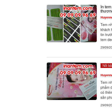
In tem
thươn
Huyenn
Tem nh
khách h
tin trư
tem dec
29/09/2
Nổi bậ
Huyenn
Tem nhã
phẩm đư
có thê
sản ph
29/09/2