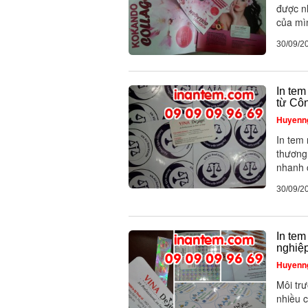
được n
của mìn
30/09/2
In tem
từ Côn
Huyenn
In tem
thương
nhanh c
30/09/2
In tem
nghiệ
Huyenn
Môi trư
nhiều c