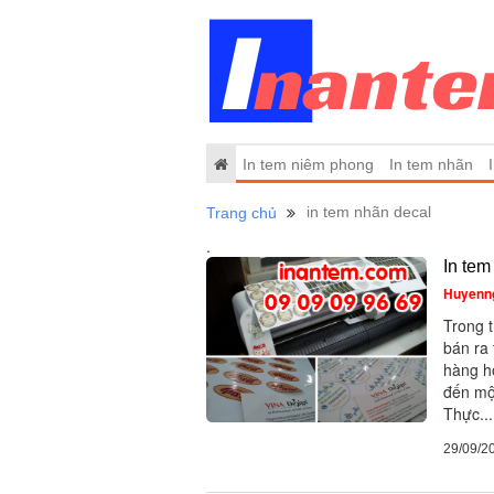
In tem niêm phong
In tem nhãn
in tem nhãn decal
Trang chủ
.
In tem
Huyenn
Trong 
bán ra 
hàng h
đến mộ
Thực...
29/09/2