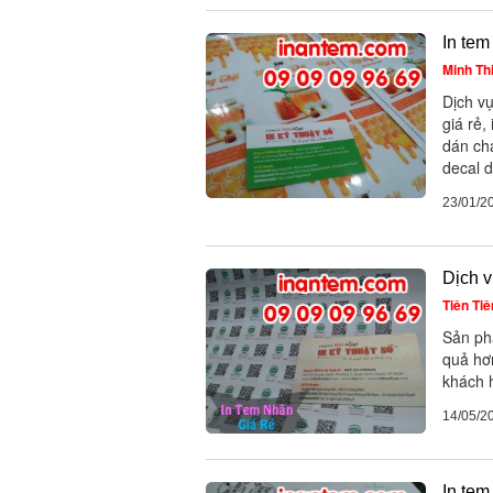
In tem
Minh Th
Dịch vụ
giá rẻ,
dán cha
decal 
23/01/2
Dịch v
Tiên Tiê
Sản ph
quả hơ
khách h
14/05/2
In tem