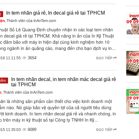
In tem nhãn giá rẻ, In decal giá rẻ tại TPHCM
t
iện
, Thành viên của InAnTem.com
Thuật Số Lê Quang Định chuyên nhận in các loại tem nhãn
 in decal giá rẻ tại TPHCM. Khả năng in ấn của In Kỹ Thuật
c đảm bảo với máy in hiện đại cùng kinh nghiệm hơn 10
ong ngành in ấn quảng cáo, mang đến cho bạn dịch vụ in...
3654
ĐỌC TIẾP
016 11:11:55
In tem nhãn decal, in tem nhãn mác decal giá rẻ
iểm
tại TPHCM
n
, Thành viên của InAnTem.com
ãn là những sản phẩm cần thiết cho việc kinh doanh một
ẩm nào. Nó giúp bảo vệ quyền lợi của cả người tiêu dùng
ời kinh doanh. In tem nhãn decal giá rẻ và nhanh chóng, in
ếp trên máy in kỹ thuật số tại Công ty TNHH In Kỹ...
9089
ĐỌC TIẾP
015 11:35:03