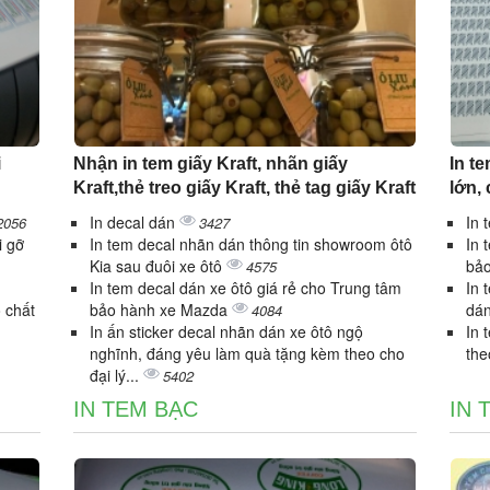
i
Nhận in tem giấy Kraft, nhãn giấy
In t
Kraft,thẻ treo giấy Kraft, thẻ tag giấy Kraft
lớn,
In decal dán
In 
2056
3427
i gỡ
In tem decal nhãn dán thông tin showroom ôtô
In 
Kia sau đuôi xe ôtô
bảo
4575
In tem decal dán xe ôtô giá rẻ cho Trung tâm
In 
 chất
bảo hành xe Mazda
dá
4084
In ấn sticker decal nhãn dán xe ôtô ngộ
In 
nghĩnh, đáng yêu làm quà tặng kèm theo cho
the
đại lý...
5402
IN TEM BẠC
IN 