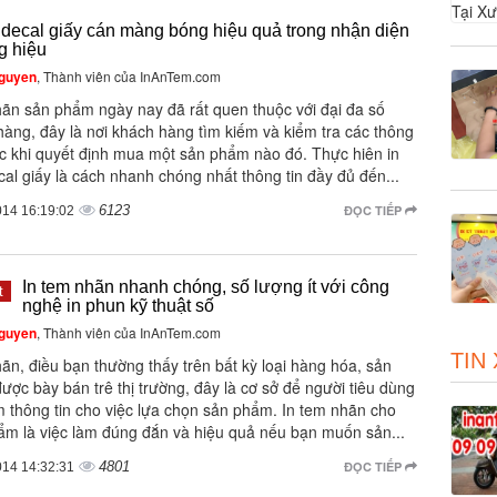
 decal giấy cán màng bóng hiệu quả trong nhận diện
g hiệu
guyen
, Thành viên của InAnTem.com
ãn sản phẩm ngày nay đã rất quen thuộc với đại đa số
àng, đây là nơi khách hàng tìm kiếm và kiểm tra các thông
ớc khi quyết định mua một sản phẩm nào đó. Thực hiên in
al giấy là cách nhanh chóng nhất thông tin đầy đủ đến...
6123
ĐỌC TIẾP
014 16:19:02
In tem nhãn nhanh chóng, số lượng ít với công
t
nghệ in phun kỹ thuật số
guyen
, Thành viên của InAnTem.com
TIN
n, điều bạn thường thấy trên bất kỳ loại hàng hóa, sản
ợc bày bán trê thị trường, đây là cơ sở để người tiêu dùng
m thông tin cho việc lựa chọn sản phẩm. In tem nhãn cho
ẩm là việc làm đúng đắn và hiệu quả nếu bạn muốn sản...
4801
ĐỌC TIẾP
014 14:32:31