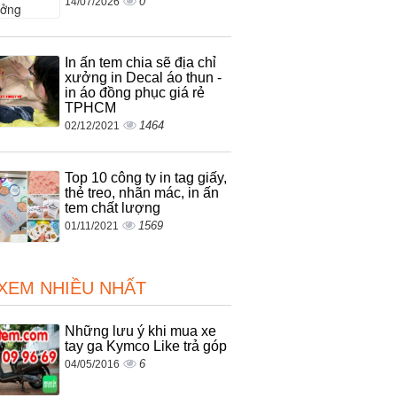
0
14/07/2026
In ấn tem chia sẽ địa chỉ
xưởng in Decal áo thun -
in áo đồng phục giá rẻ
TPHCM
1464
02/12/2021
Top 10 công ty in tag giấy,
thẻ treo, nhãn mác, in ấn
tem chất lượng
1569
01/11/2021
 XEM NHIỀU NHẤT
Những lưu ý khi mua xe
tay ga Kymco Like trả góp
6
04/05/2016