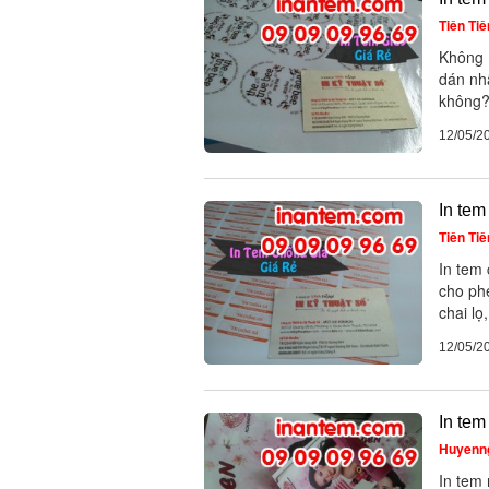
Tiên Tiê
Không 
dán nh
không?
12/05/2
In tem
Tiên Tiê
In tem 
cho ph
chai lọ
12/05/2
In tem
Huyenn
In tem