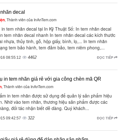
 nhãn decal
iện
, Thành viên của InAnTem.com
 in tem nhãn decal tại In Kỹ Thuật Số: In tem nhãn decal
 in tem nhãn decal nhanh In tem nhãn decal các kích thước
i nhựa, thủy tinh, gỗ, hộp giấy, bình, lọ,... In tem nhãn
dạng tem bảo hành, tem đảm bảo, tem niêm phong,...
4462
ĐỌC TIẾP
016 08:55:12
ụ in tem nhãn giá rẻ với gia công chèn mã QR
n
, Thành viên của InAnTem.com
ẩm in tem nhãn được sử dụng để quản lý sản phẩm hiệu
n. Nhờ vào tem nhãn, thương hiệu sản phẩm được các
àng, đối tác nhận biết dễ dàng. Quý khách...
322
ĐỌC TIẾP
015 09:42:57
 giấy giá rẻ dùng để dán nhãn sản phẩm