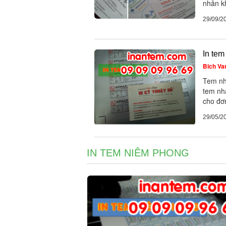
nhân kh
29/09/2
In tem
Bich Va
Tem nh
tem nh
cho đơn
29/05/2
IN TEM NIÊM PHONG