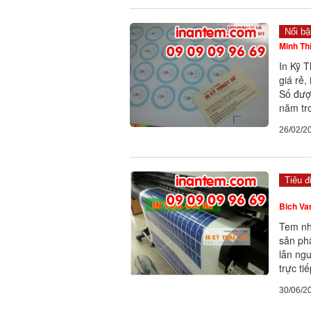
Nổi bậ
Minh Th
In Kỹ 
giá rẻ,
Số đượ
năm tr
26/02/2
Tiêu đ
Bich Va
Tem nh
sản ph
lẫn ngư
trực ti
30/06/2