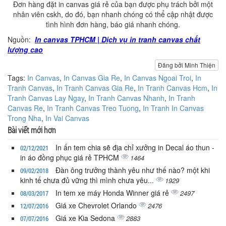
Đơn hàng đặt in canvas giá rẻ của bạn được phụ trách bởi một
nhân viên cskh, do đó, bạn nhanh chóng có thể cập nhật được
tình hình đơn hàng, báo giá nhanh chóng.
Nguồn:
In canvas TPHCM | Dịch vụ in tranh canvas chất
lượng cao
Đăng bởi Minh Thiện
Tags:
In Canvas
,
In Canvas Gia Re
,
In Canvas Ngoai Troi
,
In
Tranh Canvas
,
In Tranh Canvas Gia Re
,
In Tranh Canvas Hcm
,
In
Tranh Canvas Lay Ngay
,
In Tranh Canvas Nhanh
,
In Tranh
Canvas Re
,
In Tranh Canvas Treo Tuong
,
In Tranh In Canvas
Trong Nha
,
In Vai Canvas
Bài viết mới hơn
In ấn tem chia sẽ địa chỉ xưởng in Decal áo thun -
02/12/2021
in áo đồng phục giá rẻ TPHCM
1464
Đàn ông trưởng thành yêu như thế nào? một khi
09/02/2018
kinh tế chưa đủ vững thì mình chưa yêu...
1929
In tem xe máy Honda Winner giá rẻ
2497
08/03/2017
Giá xe Chevrolet Orlando
2476
12/07/2016
Giá xe Kia Sedona
2883
07/07/2016