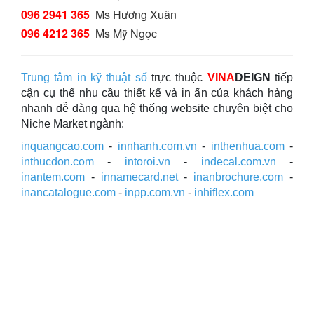
096 2941 365
Ms Hương Xuân
096 4212 365
Ms Mỹ Ngọc
Trung tâm in kỹ thuật số
trực thuộc
VINA
DEIGN
tiếp
cận cụ thể nhu cầu thiết kế và in ấn của khách hàng
nhanh dễ dàng qua hệ thống website chuyên biệt cho
Niche Market ngành:
inquangcao.com
-
innhanh.com.vn
-
inthenhua.com
-
inthucdon.com
-
intoroi.vn
-
indecal.com.vn
-
inantem.com
-
innamecard.net
-
inanbrochure.com
-
inancatalogue.com
-
inpp.com.vn
-
inhiflex.com