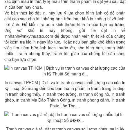
xác định màu in thử, tỷ lệ màu trên thành phẩm in đạt yêu cầu đặt
in của bạn hay chưa.
Về bản thiết kế đặt in, hãy lưu ý lựa chọn hình ảnh có độ phân
giải cao sao cho khi phóng ảnh trên toàn khổ in không bị vỡ ảnh,
nứt ảnh. Để kiểm tra xem kích thước hình in của bạn có tương
ứng với khổ in hay không, gửi file đặt in về
innhanh@inkythuatso.com để được nhân viên thiết kế của chúng
tôi kiểm tra file in ngay lập tức. Hoặc nếu bạn gặp khó khăn trong
việc tìm kiếm bức ảnh kích thước lớn, kho hình ảnh, tranh thiên
nhiên, tranh phong thủy, tranh tôn giáo của chúng tôi sẵn sàng
cho bạn lựa chọn.
In canvas TPHCM | Dịch vụ in tranh canvas chất lượng cao của In
Kỹ Thuật Số mang đến cho bạn thành phẩm in tranh trang trí đẹp:
in tranh phong thủy, in tranh treo tường, in tranh đồng hồ, in tranh
ghép, in tranh Mã Đáo Thành Công, in tranh phong cảnh, in tranh
Phúc Lộc Thọ,...
Tranh canvas giá rẻ, đặt in tranh canvas số lượng nhiều tại In Kỹ