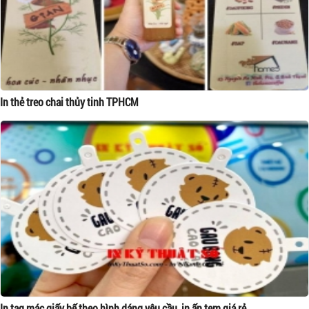
In thẻ treo chai thủy tinh TPHCM
In tag mác giấy bế theo hình dáng yêu cầu, in ấn tem giá rẻ