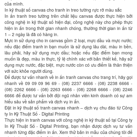
của mình.
In kỹ thuật số canvas cho tranh in treo tường rực rỡ màu sắc
In ấn tranh treo tường trên chất liệu canvas được thực hiện bởi
công nghệ in kỹ thuật số hiện đại, công nghệ này cho phép thực
hiện in ấn trong thời gian nhanh chóng, thường thời gian in ấn từ
1 – 2 ngày là đã có hàng in.
Mực in sử dụng cho in canvas gồm 2 loại, mực dầu và mực nước;
nếu đặc điểm tranh in bạn muốn là sử dụng lâu dài, màu in bền,
lâu phải, hãy sử dụng mực dầu; hoặc nếu đặc điểm bạn mong
muốn là đẹp, màu in thực, tỷ lệ chính xác với bản thiết kế, hãy sử
dụng mực nước, đặc biệt, mực nước còn có ưu điểm là thân thiện
với sức khỏe người dùng.
Để được tư vấn nhanh về in ấn tranh canvas cho trang trí, hãy gọi
nhanh về 09 09 09 96 69 - (08) 2237 6666 - (08) 2238 6666 -
(08) 2262 6666 - (08) 2263 6666 - (08) 2268 6666 - (08) 2246
6666 để được tư vấn bởi đội ngũ nhân viên kinh doanh có sự am
hiểu sâu về sản phẩm và dịch vụ in ấn.
Đặt in kỹ thuật số tranh canvas nhanh – dịch vụ chu đáo từ Công
ty In Kỹ Thuật Số - Digital Printing
Thực hiện in tranh canvas với công nghệ in kỹ thuật số tại Công ty
In Kỹ Thuật Số - Digital Printing, bạn nhận được dịch vụ tư vấn
nhanh từng đặc điểm in ấn. Xem thử bản in mẫu của chúng tôi để