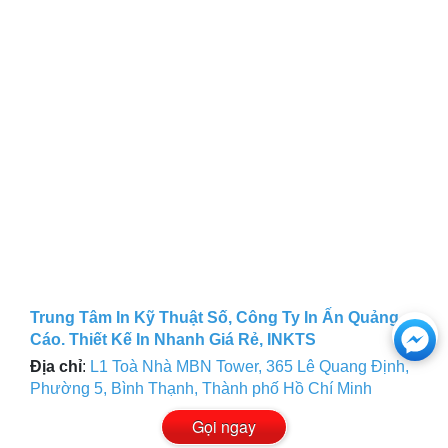
Ch
Trung Tâm In Kỹ Thuật Số, Công Ty In Ấn Quảng
Cáo. Thiết Kế In Nhanh Giá Rẻ, INKTS
với
Địa chỉ
:
L1 Toà Nhà MBN Tower, 365 Lê Quang Định,
Phường 5, Bình Thạnh, Thành phố Hồ Chí Minh
htt
Gọi ngay