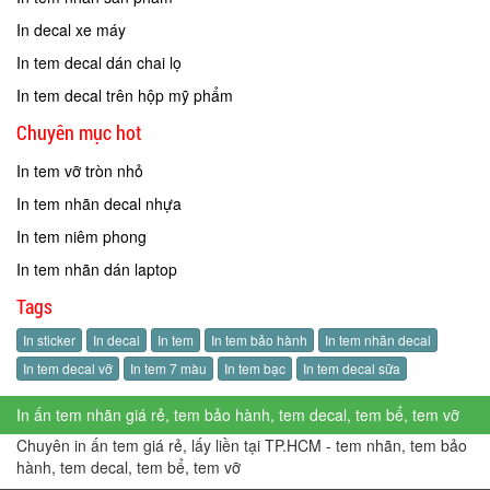
In decal xe máy
In tem decal dán chai lọ
In tem decal trên hộp mỹ phẩm
Chuyên mục hot
In tem vỡ tròn nhỏ
In tem nhãn decal nhựa
In tem niêm phong
In tem nhãn dán laptop
Tags
In sticker
In decal
In tem
In tem bảo hành
In tem nhãn decal
In tem decal vỡ
In tem 7 màu
In tem bạc
In tem decal sữa
In ấn tem nhãn giá rẻ, tem bảo hành, tem decal, tem bể, tem vỡ
Chuyên in ấn tem giá rẻ, lấy liền tại TP.HCM - tem nhãn, tem bảo
hành, tem decal, tem bể, tem vỡ