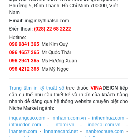
Phường 5, Bình Thạnh, Hồ Chí Minh 700000, Việt
Nam
Email:
in@inkythuatso.com
Điện thoại:
(028) 22 68 2222
Hotline:
096 9841 365
Ms Kim Quý
096 4657 365
Mr Quốc Thái
096 2941 365
Ms Hương Xuân
096 4212 365
Ms Mỹ Ngọc
Trung tâm in kỹ thuật số
trực thuộc
VINA
DEIGN
tiếp
cận cụ thể nhu cầu thiết kế và in ấn của khách hàng
nhanh dễ dàng qua hệ thống website chuyên biệt cho
Niche Market ngành:
inquangcao.com
-
innhanh.com.vn
-
inthenhua.com
-
inthucdon.com
-
intoroi.vn
-
indecal.com.vn
-
inantem.com
-
innamecard.net
-
inanbrochure.com
-