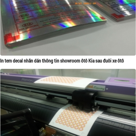
In tem decal nhãn dán thông tin showroom ôtô Kia sau đuôi xe ôtô