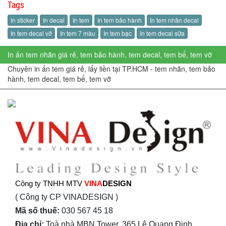
Tags
In sticker
In decal
In tem
In tem bảo hành
In tem nhãn decal
In tem decal vỡ
In tem 7 màu
In tem bạc
In tem decal sữa
In ấn tem nhãn giá rẻ, tem bảo hành, tem decal, tem bể, tem vỡ
Chuyên in ấn tem giá rẻ, lấy liền tại TP.HCM - tem nhãn, tem bảo
hành, tem decal, tem bể, tem vỡ
Công ty TNHH MTV
VINA
DESIGN
( Công ty CP VINADESIGN )
Mã số thuế:
030 567 45 18
Địa chỉ:
Toà nhà MBN Tower, 365 Lê Quang Định,