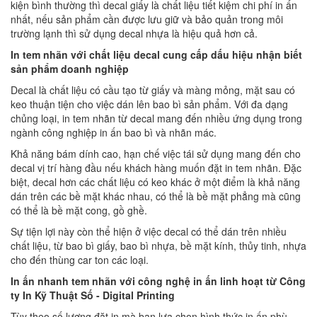
kiện bình thường thì decal giấy là chất liệu tiết kiệm chi phí in ấn
nhất, nếu sản phẩm cần được lưu giữ và bảo quản trong môi
trường lạnh thì sử dụng decal nhựa là hiệu quả hơn cả.
In tem nhãn với chất liệu decal cung cấp dấu hiệu nhận biết
sản phẩm doanh nghiệp
Decal là chất liệu có cầu tạo từ giấy và màng mỏng, mặt sau có
keo thuận tiện cho việc dán lên bao bì sản phẩm. Với đa dạng
chủng loại, in tem nhãn từ decal mang đến nhiều ứng dụng trong
ngành công nghiệp in ấn bao bì và nhãn mác.
Khả năng bám dính cao, hạn chế việc tái sử dụng mang đến cho
decal vị trí hàng đầu nếu khách hàng muốn đặt in tem nhãn. Đặc
biệt, decal hơn các chất liệu có keo khác ở một điểm là khả năng
dán trên các bề mặt khác nhau, có thể là bề mặt phẳng mà cũng
có thể là bề mặt cong, gồ ghề.
Sự tiện lợi này còn thể hiện ở việc decal có thể dán trên nhiều
chất liệu, từ bao bì giấy, bao bì nhựa, bề mặt kính, thủy tinh, nhựa
cho đến thùng car ton các loại.
In ấn nhanh tem nhãn với công nghệ in ấn linh hoạt từ Công
ty In Kỹ Thuật Số - Digital Printing
Tùy theo số lượng đặt in mà bạn lựa chọn hình thức in ấn phù