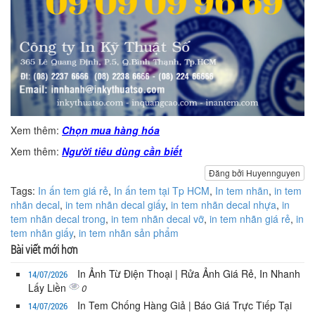
Xem thêm:
Chọn mua hàng hóa
Xem thêm:
Người tiêu dùng cần biết
Đăng bởi Huyennguyen
Tags:
In ấn tem giá rẻ
,
In ấn tem tại Tp HCM
,
In tem nhãn
,
in tem
nhãn decal
,
in tem nhãn decal giấy
,
in tem nhãn decal nhựa
,
in
tem nhãn decal trong
,
in tem nhãn decal vỡ
,
in tem nhãn giá rẻ
,
in
tem nhãn giấy
,
in tem nhãn sản phẩm
Bài viết mới hơn
In Ảnh Từ Điện Thoại | Rửa Ảnh Giá Rẻ, In Nhanh
14/07/2026
Lấy Liền
0
In Tem Chống Hàng Giả | Báo Giá Trực Tiếp Tại
14/07/2026