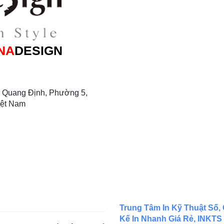
NA
DESIGN
 Quang Định, Phường 5,
iệt Nam
Trung Tâm In Kỹ Thuật Số, 
Kế In Nhanh Giá Rẻ, INKTS