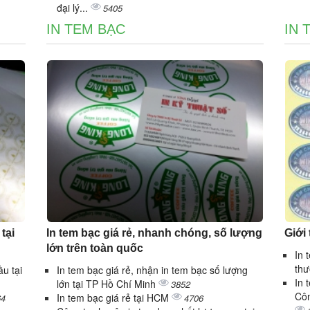
đại lý...
5405
IN TEM BẠC
IN 
tại
In tem bạc giá rẻ, nhanh chóng, số lượng
Giới
lớn trên toàn quốc
In 
thư
u tại
In tem bạc giá rẻ, nhận in tem bạc số lượng
In 
lớn tại TP Hồ Chí Minh
3852
Côn
In tem bạc giá rẻ tại HCM
64
4706