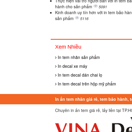
Thực hiện vai trò người bán với in tem b
hành cho sản phẩm
5091
Kinh doanh uy tín hơn với in tem bảo hà
sản phẩm
5116
Xem Nhiều
In tem nhãn sản phẩm
In decal xe máy
In tem decal dán chai lọ
In tem decal trên hộp mỹ phẩm
In ấn tem nhãn giá rẻ, tem bảo hành, 
Chuyên in ấn tem giá rẻ, lấy liền tại TP