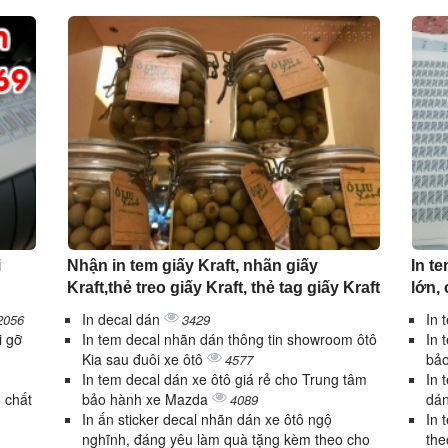
i
Nhận in tem giấy Kraft, nhãn giấy
In t
Kraft,thẻ treo giấy Kraft, thẻ tag giấy Kraft
lớn,
In decal dán
In 
2056
3429
i gỡ
In tem decal nhãn dán thông tin showroom ôtô
In 
Kia sau đuôi xe ôtô
bảo
4577
In tem decal dán xe ôtô giá rẻ cho Trung tâm
In 
 chất
bảo hành xe Mazda
dá
4089
In ấn sticker decal nhãn dán xe ôtô ngộ
In 
nghĩnh, đáng yêu làm quà tặng kèm theo cho
the