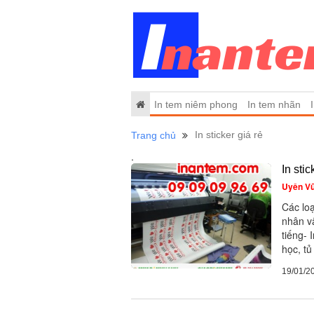
In tem niêm phong
In tem nhãn
In sticker giá rẻ
Trang chủ
.
In sti
Uyên V
Các loạ
nhân vậ
tiếng- 
học, tủ
19/01/2