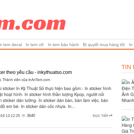
In tem decal
In tem vỡ
In tem bảo hành
Bí quyết mua hàng tốt
In
TIN
cker theo yêu cầu - inkythuatso.com
ũ
, Thành viên của InAnTem.com
i sticker In Kỹ Thuật Số thực hiện bao gồm:- In sticker hình
t hoạt hình- In sticker hình thần tượng Kpop, người nổi
In sticker dán tường- In sticker dán bàn, bàn làm việc, bàn
 đồ em bé- In sticker dán cốc nhựa- In...
3640
ĐỌC TIẾP
016 13:12:25