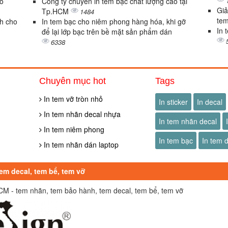
ảo
Công ty chuyên in tem bạc chất lượng cao tại
Giả
Tp.HCM
1484
te
nh cho
In tem bạc cho niêm phong hàng hóa, khi gỡ
In 
để lại lớp bạc trên bề mặt sản phẩm dán
6338
Chuyên mục hot
Tags
In tem vỡ tròn nhỏ
In sticker
In decal
In tem nhãn decal nhựa
In tem nhãn decal
In tem niêm phong
In tem bạc
In tem 
In tem nhãn dán laptop
tem decal, tem bể, tem vỡ
.HCM - tem nhãn, tem bảo hành, tem decal, tem bể, tem vỡ