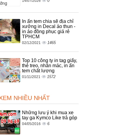
0
14/07/2026
In ấn tem chia sẽ địa chỉ
xưởng in Decal áo thun -
in áo đồng phục giá rẻ
TPHCM
1465
02/12/2021
Top 10 công ty in tag giấy,
thẻ treo, nhãn mác, in ấn
tem chất lượng
1572
01/11/2021
 XEM NHIỀU NHẤT
Những lưu ý khi mua xe
tay ga Kymco Like trả góp
6
04/05/2016