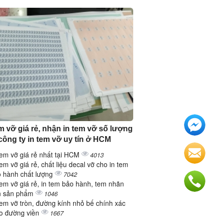
em vỡ giá rẻ, nhận in tem vỡ số lượng
 công ty in tem vỡ uy tín ở HCM
tem vỡ giá rẻ nhất tại HCM
4013
tem vỡ giá rẻ, chất liệu decal vỡ cho in tem
 hành chất lượng
7042
tem vỡ giá rẻ, in tem bảo hành, tem nhãn
n sản phẩm
1046
tem vỡ tròn, đường kính nhỏ bế chính xác
o đường viền
1667