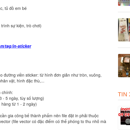
ọc, tủ đồ em bé
trình sự kiện, trò chơi)
/tag/in-sticker
o đường viền sticker: từ hình đơn giản như tròn, vuông,
nhân vật, hình đặc thù,...
m chính:
TIN
 3 - 5 ngày, tùy số lượng)
ó hàng từ 1 - 2 ngày)
ker cần gia công bế thành phẩm nên file đặt in phải thuộc
vector (file vector có đặc điểm có thể phóng to thu nhỏ mà