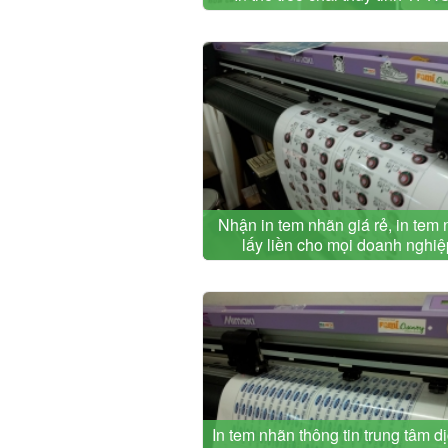
Nhận in tem nhãn giá rẻ, in tem
lấy liền cho mọi doanh nghiệ
In tem nhãn thông tin trung tâm d