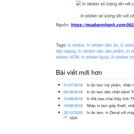
In sticker số lượng lớn với 
Nguồn:
https://muabannhanh.com/082
Tags:
In sticker
,
In sticker dán áo
,
In stic
dán laptop
,
In sticker dán sản phẩm
,
In s
sticker HCM
,
In sticker kpop
,
In sticker t
Bài viết mới hơn
31/07/2018
In ấn tem mỹ phẩm, nhãn 
04/08/2018
In ấn tem dán nhân bánh
10/08/2018
In thẻ treo chai thủy tin
13/08/2018
Nhận in tem giấy Kraft, nhã
22/12/2020
In ấn tem, in Decal với má
1834