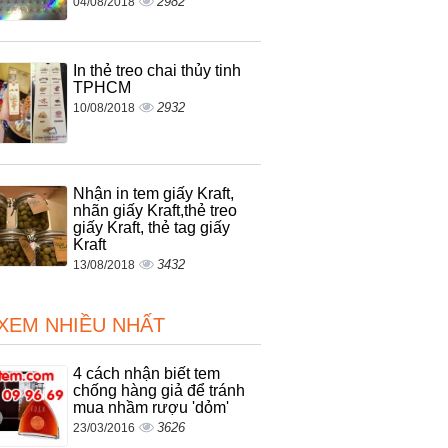
2982
04/08/2018
In thẻ treo chai thủy tinh
TPHCM
2932
10/08/2018
Nhận in tem giấy Kraft,
nhãn giấy Kraft,thẻ treo
giấy Kraft, thẻ tag giấy
Kraft
3432
13/08/2018
 XEM NHIỀU NHẤT
4 cách nhận biết tem
chống hàng giả để tránh
mua nhầm rượu 'dỏm'
3626
23/03/2016