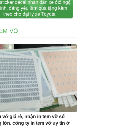
 sticker decal nhãn dán xe ôtô ngộ
ĩnh, đáng yêu làm quà tặng kèm
theo cho đại lý xe Toyota
TEM VỠ
m vỡ giá rẻ, nhận in tem vỡ số
 lớn, công ty in tem vỡ uy tín ở