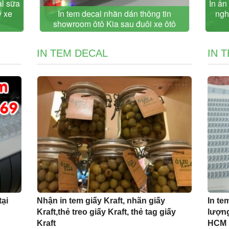
al sữa
In ấn
ý xe
In tem decal nhãn dán thông tin
ngh
showroom ôtô Kia sau đuôi xe ôtô
IN TEM DECAL
IN 
tại
Nhận in tem giấy Kraft, nhãn giấy
In te
Kraft,thẻ treo giấy Kraft, thẻ tag giấy
lượng
Kraft
HCM