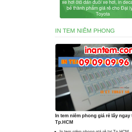
xe hơi ôtô dán đuôi xe hơi, in dec
bế thành phẩm giá rẻ cho Đại l
Toyota
IN TEM NIÊM PHONG
In tem niêm phong giá rẻ lấy ngay 
Tp.HCM
In tem niêm phong giá rẻ tại Tp.HCM