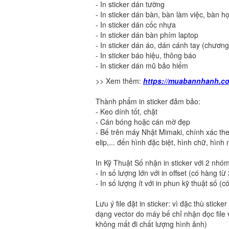
- In sticker dán tường
- In sticker dán bàn, bàn làm việc, bàn h
- In sticker dán cốc nhựa
- In sticker dán bàn phím laptop
- In sticker dán áo, dán cánh tay (chương 
- In sticker báo hiệu, thông báo
- In sticker dán mũ bảo hiểm
>> Xem thêm:
https://muabannhanh.com
Thành phẩm in sticker đảm bảo:
- Keo dính tốt, chặt
- Cán bóng hoặc cán mờ đẹp
- Bế trên máy Nhật Mimaki, chính xác the
elip,... đến hình đặc biệt, hình chữ, hình 
In Kỹ Thuật Số nhận in sticker với 2 nhó
- In số lượng lớn với in offset (có hàng từ
- In số lượng ít với in phun kỹ thuật số (c
Lưu ý file đặt in sticker: vì đặc thù stic
dạng vector do máy bế chỉ nhận đọc file 
không mất đi chất lượng hình ảnh)