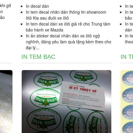
khi gỡ
In decal dán
In t
án
In tem decal nhãn dán thông tin showroom
In t
bảo
ôtô Kia sau đuôi xe ôtô
bảo
In tem decal dán xe ôtô giá rẻ cho Trung tâm
In t
bảo hành xe Mazda
dán
In ấn sticker decal nhãn dán xe ôtô ngộ
In t
nghĩnh, đáng yêu làm quà tặng kèm theo cho
the
đại lý...
IN TEM BẠC
IN 