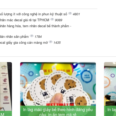
ố lượng ít với công nghệ in phun kỹ thuật số
4801
 nhãn mác decal giá rẻ tại TPHCM
9089
hãn hàng hóa, tem nhãn decal bế thành phẩm -
ể dán nhãn sản phẩm
1784
decal giấy gia công cán màng mờ
1435
In tag mác giấy bế theo hình dáng yêu
In t
HCM
cầu, in ấn tem giá rẻ