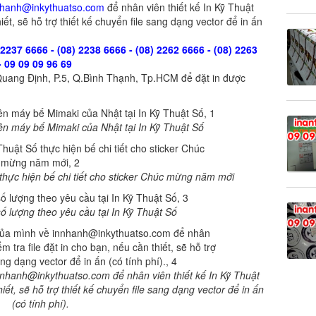
nhanh@inkythuatso.com
để nhân viên thiết kế In Kỹ Thuật
hiết, sẽ hỗ trợ thiết kế chuyển file sang dạng vector để in ấn
 2237 6666 - (08) 2238 6666 - (08) 2262 6666 - (08) 2263
- 09 09 09 96 69
ê Quang Định, P.5, Q.Bình Thạnh, Tp.HCM để đặt in được
rên máy bế Mimaki của Nhật tại In Kỹ Thuật Số
thực hiện bế chi tiết cho sticker Chúc mừng năm mới
 số lượng theo yêu cầu tại In Kỹ Thuật Số
 innhanh@inkythuatso.com để nhân viên thiết kế In Kỹ Thuật
hiết, sẽ hỗ trợ thiết kế chuyển file sang dạng vector để in ấn
(có tính phí).