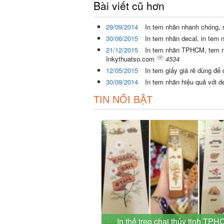
Bài viết cũ hơn
29/09/2014
In tem nhãn nhanh chóng, s
30/06/2015
In tem nhãn decal, in tem
21/12/2015
In tem nhãn TPHCM, tem n
Inkythuatso.com
4534
12/05/2015
In tem giấy giá rẻ dùng đ
30/09/2014
In tem nhãn hiệu quả với 
TIN NỔI BẬT
In thẻ treo chai thủy tinh TP