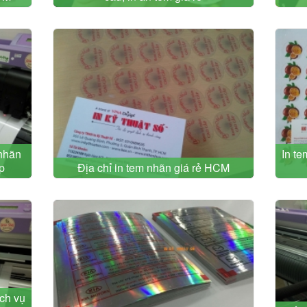
 nhãn
In te
p
Địa chỉ in tem nhãn giá rẻ HCM
ịch vụ