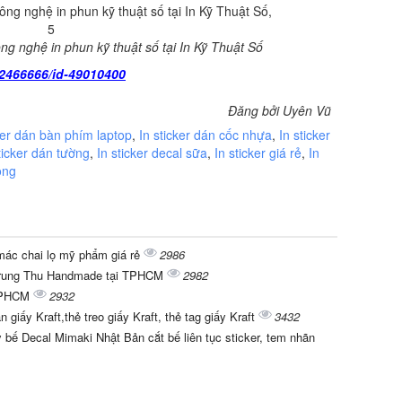
công nghệ in phun kỹ thuật số tại In Kỹ Thuật Số
2466666/id-49010400
Đăng bởi Uyên Vũ
ker dán bàn phím laptop
,
In sticker dán cốc nhựa
,
In sticker
ticker dán tường
,
In sticker decal sữa
,
In sticker giá rẻ
,
In
rong
mác chai lọ mỹ phẩm giá rẻ
2986
 Trung Thu Handmade tại TPHCM
2982
h TPHCM
2932
n giấy Kraft,thẻ treo giấy Kraft, thẻ tag giấy Kraft
3432
y bế Decal Mimaki Nhật Bản cắt bế liên tục sticker, tem nhãn