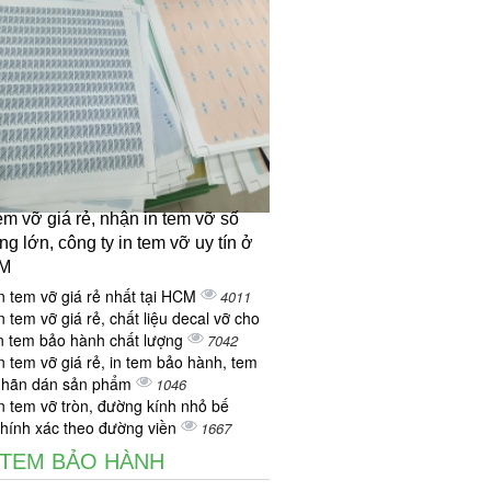
tem vỡ giá rẻ, nhận in tem vỡ số
ng lớn, công ty in tem vỡ uy tín ở
M
n tem vỡ giá rẻ nhất tại HCM
4011
n tem vỡ giá rẻ, chất liệu decal vỡ cho
n tem bảo hành chất lượng
7042
n tem vỡ giá rẻ, in tem bảo hành, tem
nhãn dán sản phẩm
1046
n tem vỡ tròn, đường kính nhỏ bế
hính xác theo đường viền
1667
 TEM BẢO HÀNH