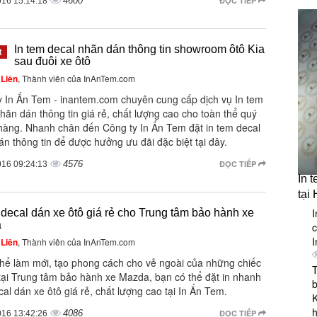
4600
ĐỌC TIẾP
016 15:14:18
In tem decal nhãn dán thông tin showroom ôtô Kia
t
sau đuôi xe ôtô
Liên
, Thành viên của InAnTem.com
y In Ấn Tem - inantem.com chuyên cung cấp dịch vụ In tem
hãn dán thông tin giá rẻ, chất lượng cao cho toàn thể quý
hàng. Nhanh chân đến Công ty In Ấn Tem đặt in tem decal
n thông tin để được hưởng ưu đãi đặc biệt tại đây.
4576
ĐỌC TIẾP
016 09:24:13
In 
tại
I
 decal dán xe ôtô giá rẻ cho Trung tâm bảo hành xe
a
I
Liên
, Thành viên của InAnTem.com
thể làm mới, tạo phong cách cho vẻ ngoài của những chiếc
T
 tại Trung tâm bảo hành xe Mazda, bạn có thể đặt in nhanh
al dán xe ôtô giá rẻ, chất lượng cao tại In Ấn Tem.
K
4086
ĐỌC TIẾP
016 13:42:26