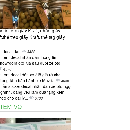
n in tem giấy Kraft, nhãn giấy
t,thẻ treo giấy Kraft, thẻ tag giấy
t
n decal dán
3428
n tem decal nhãn dán thông tin
howroom ôtô Kia sau đuôi xe ôtô
4576
n tem decal dán xe ôtô giá rẻ cho
Trung tâm bảo hành xe Mazda
4086
n ấn sticker decal nhãn dán xe ôtô ngộ
ghĩnh, đáng yêu làm quà tặng kèm
heo cho đại lý...
5403
 TEM VỠ