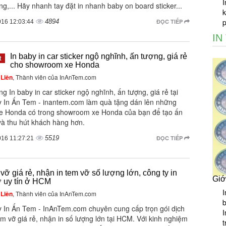
I
g,... Hãy nhanh tay đặt in nhanh baby on board sticker...
k
4894
ĐỌC TIẾP
016 12:03:44
IN
In baby in car sticker ngộ nghĩnh, ấn tượng, giá rẻ
t
cho showroom xe Honda
Liên
, Thành viên của InAnTem.com
g In baby in car sticker ngộ nghĩnh, ấn tượng, giá rẻ tại
y In Ấn Tem - inantem.com làm quà tặng dán lên những
xe Honda có trong showroom xe Honda của bạn để tạo ấn
và thu hút khách hàng hơn.
5519
ĐỌC TIẾP
016 11:27:21
 vỡ giá rẻ, nhận in tem vỡ số lượng lớn, công ty in
Giớ
ỡ uy tín ở HCM
I
Liên
, Thành viên của InAnTem.com
b
y In Ấn Tem - InAnTem.com chuyên cung cấp trọn gói dịch
I
em vỡ giá rẻ, nhận in số lượng lớn tại HCM. Với kinh nghiệm
t