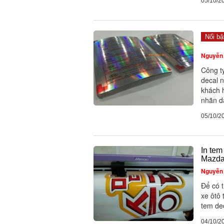
05/10/2
Nổi bậ
Nguyễn 
Công t
decal n
khách 
nhãn dá
05/10/2
In tem
Mazd
Nguyễn 
Để có 
xe ôtô
tem dec
04/10/2