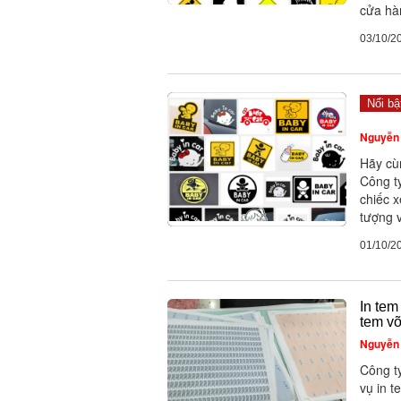
cửa hàn
03/10/2
Nổi bậ
Nguyễn 
Hãy cùn
Công t
chiếc 
tượng 
01/10/2
In tem
tem v
Nguyễn 
Công t
vụ in t