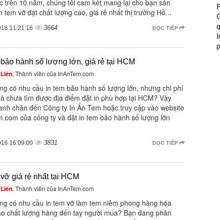
c trên 10 năm, chúng tôi cam kết mang lại cho bạn sản
P
 tem vỡ đạt chất lượng cao, giá rẻ nhất thị trường Hồ...
G
q
3664
ĐỌC TIẾP
016 11:21:16
I
 bảo hành số lượng lớn, giá rẻ tại HCM
Liên
, Thành viên của InAnTem.com
ng có nhu cầu in tem bảo hành số lượng lớn, nhưng chi phí
 mà chưa tìm được địa điểm đặt in phù hợp tại HCM? Vậy
anh chân đến Công ty In Ấn Tem hoặc truy cập vào website
m.com của công ty và đặt in tem bảo hành số lượng lớn
3831
ĐỌC TIẾP
016 16:09:00
 vỡ giá rẻ nhất tại HCM
Liên
, Thành viên của InAnTem.com
ng có nhu cầu in tem vỡ làm tem niêm phong hàng hóa
o chất lượng hàng đến tay người mua? Bạn đang phân