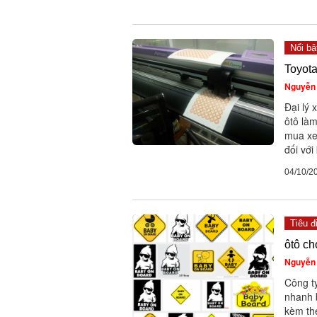
Nổi bậ
Toyot
Nguyễn 
Đại lý 
ôtô là
mua xe 
đối với
04/10/2
Tiêu đ
ôtô c
Nguyễn 
Công t
nhanh b
kèm th