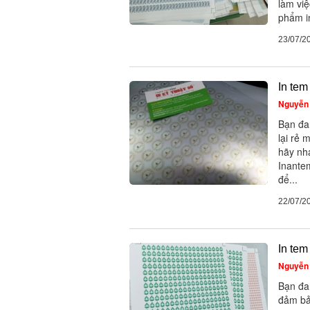
làm việ
phẩm in
23/07/2
In tem
Nguyễn 
Bạn đa
lại rẻ
hãy nh
Inante
để...
22/07/2
In tem
Nguyễn 
Bạn đa
đảm bả