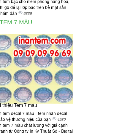
n tem bạc cho niêm phong hàng hóa,
hi gỡ để lại lớp bạc trên bề mặt sản
phẩm dán
6336
 TEM 7 MÀU
i thiệu Tem 7 màu
n tem decal 7 màu - tem nhãn decal
ảo vệ thương hiệu của bạn
4930
n tem 7 màu chất lượng với giá cạnh
ranh từ Công ty In Kỹ Thuật Số - Digital