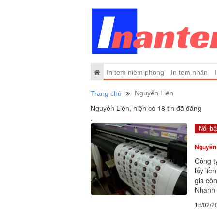
In tem niêm phong
In tem nhãn
Nguyễn Liên
Trang chủ
Nguyễn Liên, hiện có 18 tin đã đăng
.
Nổi bậ
Nguyễn 
Công t
lấy liề
gia cô
Nhanh 
18/02/2