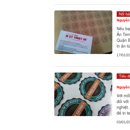
Nổi bậ
Nguyễn 
Nếu bạ
Ấn Tem
Quận B
in ấn t
17/01/2
Tiêu đ
Nguyễn 
Với mỗi
đối vớ
nghiệt.
để in 
03/01/2