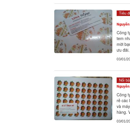
Tiêu đ
Nguyễn 
Công t
tem nhã
mời bạ
ưu đãi.
03/01/2
Nổi bậ
Nguyễn 
Công t
rẻ các
và máy 
hàng. V
03/01/2