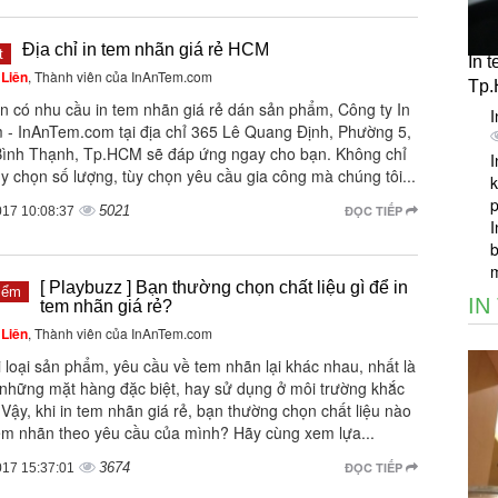
Địa chỉ in tem nhãn giá rẻ HCM
t
In 
Liên
, Thành viên của InAnTem.com
Tp
n có nhu cầu in tem nhãn giá rẻ dán sản phẩm, Công ty In
I
 - InAnTem.com tại địa chỉ 365 Lê Quang Định, Phường 5,
ình Thạnh, Tp.HCM sẽ đáp ứng ngay cho bạn. Không chỉ
I
ùy chọn số lượng, tùy chọn yêu cầu gia công mà chúng tôi...
k
5021
ĐỌC TIẾP
017 10:08:37
I
b
[ Playbuzz ] Bạn thường chọn chất liệu gì để in
iểm
IN
tem nhãn giá rẻ?
Liên
, Thành viên của InAnTem.com
 loại sản phẩm, yêu cầu về tem nhãn lại khác nhau, nhất là
i những mặt hàng đặc biệt, hay sử dụng ở môi trường khắc
 Vậy, khi in tem nhãn giá rẻ, bạn thường chọn chất liệu nào
tem nhãn theo yêu cầu của mình? Hãy cùng xem lựa...
3674
ĐỌC TIẾP
017 15:37:01