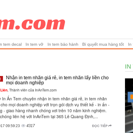
In tem decal
In tem vỡ
In tem bảo hành
Bí quyết mua hàng tốt
In
IN
Nhận in tem nhãn giá rẻ, in tem nhãn lấy liền cho
t
mọi doanh nghiệp
Liên
, Thành viên của InAnTem.com
y In Ấn Tem chuyên nhận in tem nhãn giá rẻ, in tem nhãn
n cho mọi doanh nghiệp với trọn gói dịch vụ thiết kế - in ấn -
ng - giao hàng nhanh chóng vơi trên 10 năm kinh nghiệm.
chóng liên hệ với InAnTem tại 365 Lê Quang Định,...
4317
ĐỌC TIẾP
017 09:59:23