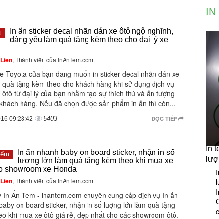
IN
In ấn sticker decal nhãn dán xe ôtô ngộ nghĩnh,
t
đáng yêu làm quà tặng kèm theo cho đại lý xe
a
Liên
, Thành viên của InAnTem.com
xe Toyota của bạn đang muốn in sticker decal nhãn dán xe
m quà tặng kèm theo cho khách hàng khi sử dụng dịch vụ,
ôtô từ đại lý của bạn nhằm tạo sự thích thú và ấn tượng
 khách hàng. Nếu đã chọn được sản phẩm in ấn thì còn...
5403
ĐỌC TIẾP
016 09:28:42
In 
In ấn nhanh baby on board sticker, nhận in số
iểm
lượ
lượng lớn làm quà tặng kèm theo khi mua xe
ho showroom xe Honda
I
Liên
, Thành viên của InAnTem.com
l
I
y In Ấn Tem - inantem.com chuyên cung cấp dịch vụ In ấn
C
aby on board sticker, nhận in số lượng lớn làm quà tặng
eo khi mua xe ôtô giá rẻ, đẹp nhất cho các showroom ôtô.