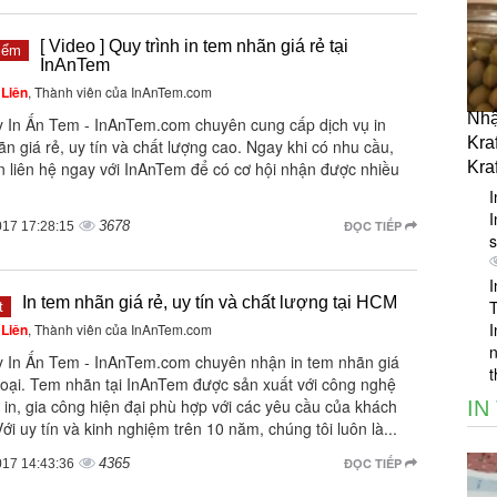
[ Video ] Quy trình in tem nhãn giá rẻ tại
iểm
InAnTem
Liên
, Thành viên của InAnTem.com
Nhậ
y In Ấn Tem - InAnTem.com chuyên cung cấp dịch vụ in
Kraf
n giá rẻ, uy tín và chất lượng cao. Ngay khi có nhu cầu,
n liên hệ ngay với InAnTem để có cơ hội nhận được nhiều
Kraf
I
I
3678
ĐỌC TIẾP
017 17:28:15
s
I
In tem nhãn giá rẻ, uy tín và chất lượng tại HCM
t
I
Liên
, Thành viên của InAnTem.com
n
y In Ấn Tem - InAnTem.com chuyên nhận in tem nhãn giá
t
 loại. Tem nhãn tại InAnTem được sản xuất với công nghệ
in, gia công hiện đại phù hợp với các yêu cầu của khách
IN
ới uy tín và kinh nghiệm trên 10 năm, chúng tôi luôn là...
4365
ĐỌC TIẾP
017 14:43:36