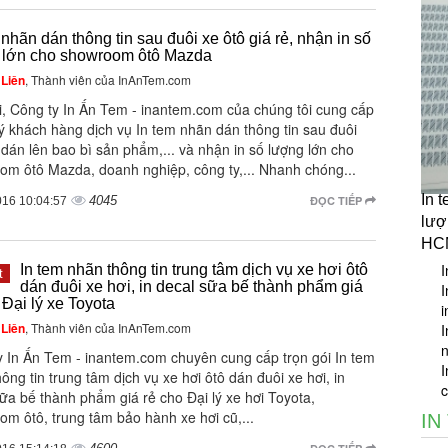
 nhãn dán thông tin sau đuôi xe ôtô giá rẻ, nhận in số
 lớn cho showroom ôtô Mazda
Liên
, Thành viên của InAnTem.com
i, Công ty In Ấn Tem - inantem.com của chúng tôi cung cấp
ý khách hàng dịch vụ In tem nhãn dán thông tin sau đuôi
 dán lên bao bì sản phẩm,... và nhận in số lượng lớn cho
om ôtô Mazda, doanh nghiệp, công ty,... Nhanh chóng...
In 
4045
ĐỌC TIẾP
016 10:04:57
lượ
HC
I
In tem nhãn thông tin trung tâm dịch vụ xe hơi ôtô
t
dán đuôi xe hơi, in decal sữa bế thành phẩm giá
I
 Đại lý xe Toyota
i
Liên
, Thành viên của InAnTem.com
I
y In Ấn Tem - inantem.com chuyên cung cấp trọn gói In tem
I
ông tin trung tâm dịch vụ xe hơi ôtô dán đuôi xe hơi, in
c
ữa bế thành phẩm giá rẻ cho Đại lý xe hơi Toyota,
m ôtô, trung tâm bảo hành xe hơi cũ,...
IN