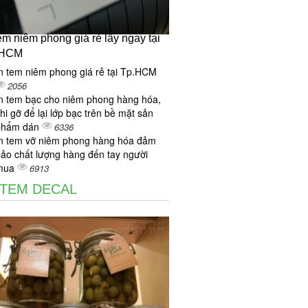
tem niêm phong giá rẻ lấy ngay tại
.HCM
n tem niêm phong giá rẻ tại Tp.HCM
2056
n tem bạc cho niêm phong hàng hóa,
hi gỡ để lại lớp bạc trên bề mặt sản
phẩm dán
6336
n tem vỡ niêm phong hàng hóa đảm
ảo chất lượng hàng đến tay người
mua
6913
 TEM DECAL