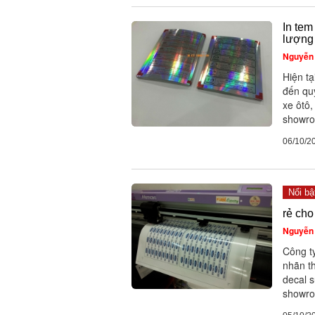
In tem
lượng
Nguyễn 
Hiện tạ
đến qu
xe ôtô,
showro
06/10/2
Nổi bậ
rẻ cho
Nguyễn 
Công t
nhãn th
decal s
showroo