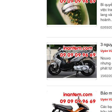
Bí quy
việc tr
lang v
hoành..
02/03/2
3 ngu
Uyên V
Nouvo L
nhưng c
phát t
15/02/2
Báo m
Uyên V
Các bạ
hữu íc