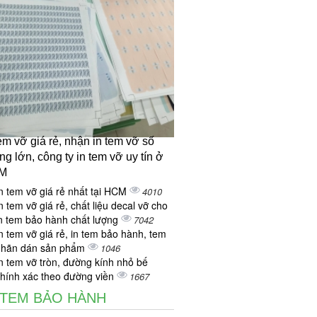
tem vỡ giá rẻ, nhận in tem vỡ số
ng lớn, công ty in tem vỡ uy tín ở
M
n tem vỡ giá rẻ nhất tại HCM
4010
n tem vỡ giá rẻ, chất liệu decal vỡ cho
n tem bảo hành chất lượng
7042
n tem vỡ giá rẻ, in tem bảo hành, tem
nhãn dán sản phẩm
1046
n tem vỡ tròn, đường kính nhỏ bế
hính xác theo đường viền
1667
 TEM BẢO HÀNH