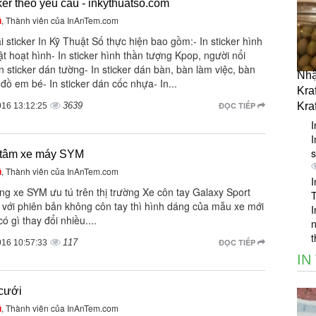
cker theo yêu cầu - inkythuatso.com
ũ
, Thành viên của InAnTem.com
i sticker In Kỹ Thuật Số thực hiện bao gồm:- In sticker hình
t hoạt hình- In sticker hình thần tượng Kpop, người nổi
In sticker dán tường- In sticker dán bàn, bàn làm việc, bàn
Nhậ
 đồ em bé- In sticker dán cốc nhựa- In...
Kraf
3639
ĐỌC TIẾP
Kraf
016 13:12:25
I
I
s
 tâm xe máy SYM
ũ
, Thành viên của InAnTem.com
I
ng xe SYM ưu tú trên thị trường Xe côn tay Galaxy Sport
 với phiên bản không côn tay thì hình dáng của mẫu xe mới
I
ó gì thay đổi nhiều....
n
t
117
ĐỌC TIẾP
016 10:57:33
IN
cưới
ũ
, Thành viên của InAnTem.com