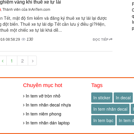
ghiệm vàng khi thuê xe tự lái
P
ũ
, Thành viên của InAnTem.com
G
q
 Tết, mật độ tìm kiếm và đăng ký thuê xe tự lái lại được
I
g đột biến. Thuê xe tự lái dịp Tết cần lưu ý điều gì?Hiện,
 thuê một chiếc xe tự lái khá dễ...
130
ĐỌC TIẾP
016 08:58:29
1
2
Chuyên mục hot
Tags
In tem vỡ tròn nhỏ
In sticker
In decal
In tem nhãn decal nhựa
In tem nhãn decal
In tem niêm phong
In tem bạc
In tem 
In tem nhãn dán laptop