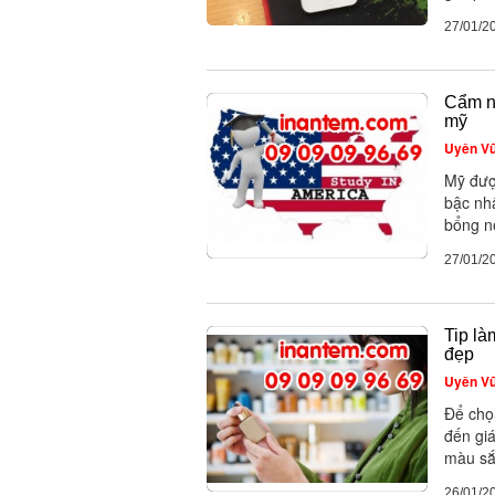
27/01/2
Cẩm n
mỹ
Uyên V
Mỹ đượ
bậc nh
bổng nế
27/01/2
Tip là
đẹp
Uyên V
Để chọ
đến giá
màu sắc
26/01/2