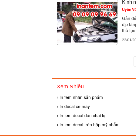
Kinh n
Uyên V
Gần đến
dịp tăn
thủ tục
22/01/2
Xem Nhiều
In tem nhãn sản phẩm
In decal xe máy
In tem decal dán chai lọ
In tem decal trên hộp mỹ phẩm