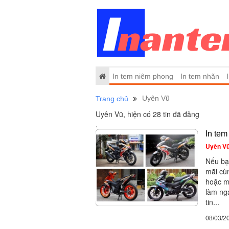
In tem niêm phong
In tem nhãn
Uyên Vũ
Trang chủ
Uyên Vũ, hiện có 28 tin đã đăng
.
In tem
Uyên V
Nếu bạ
mãi cùn
hoặc m
làm ng
tin...
08/03/2