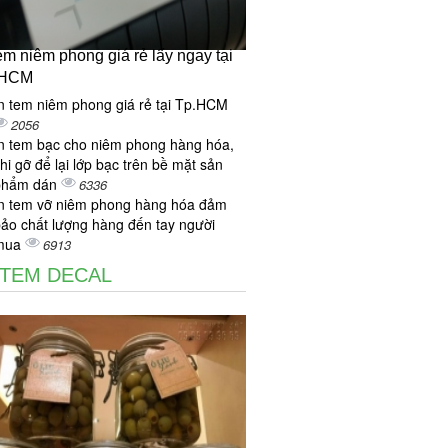
tem niêm phong giá rẻ lấy ngay tại
.HCM
n tem niêm phong giá rẻ tại Tp.HCM
2056
n tem bạc cho niêm phong hàng hóa,
hi gỡ để lại lớp bạc trên bề mặt sản
phẩm dán
6336
n tem vỡ niêm phong hàng hóa đảm
ảo chất lượng hàng đến tay người
mua
6913
 TEM DECAL