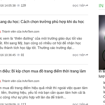
IN
129
ĐỌC TIẾP
016 14:05:38
ang du học: Cách chọn trường phù hợp khi du học
ũ
, Thành viên của InAnTem.com
c xem là “thiên đường” của môi trường giáo dục tốt vào
ất. Khi sang Mỹ, bạn cũng có nhiều cơ hội để nhận học
u thành tích học tập tốt. Thường các trường đại...
91
ĐỌC TIẾP
016 10:36:45
m điệu: Bí kíp chọn mua đồ trang điểm thời trang làm
In 
lượ
ũ
, Thành viên của InAnTem.com
I
l
n mua đồ trang điểm hiệu quả nhất thì ngoài việc quan tâm
I
 tiền, thương hiệu, yếu tố mà bạn cần quan tâm hơn cả là
C
 cũng như sự phù hợp với làn da để tránh...
113
ĐỌC TIẾP
016 14:09:09