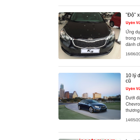
"Độ" x
Uyên V
Ứng dụ
trong n
dành c
16/06/2
10 lý 
cũ
Uyên V
Dưới đâ
Chevro
thương
14/05/2