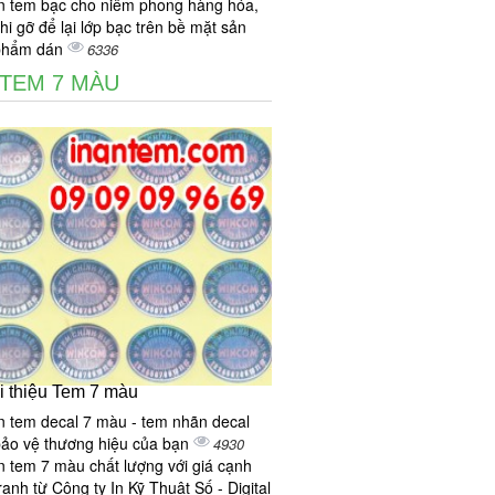
n tem bạc cho niêm phong hàng hóa,
hi gỡ để lại lớp bạc trên bề mặt sản
phẩm dán
6336
 TEM 7 MÀU
i thiệu Tem 7 màu
n tem decal 7 màu - tem nhãn decal
ảo vệ thương hiệu của bạn
4930
n tem 7 màu chất lượng với giá cạnh
ranh từ Công ty In Kỹ Thuật Số - Digital