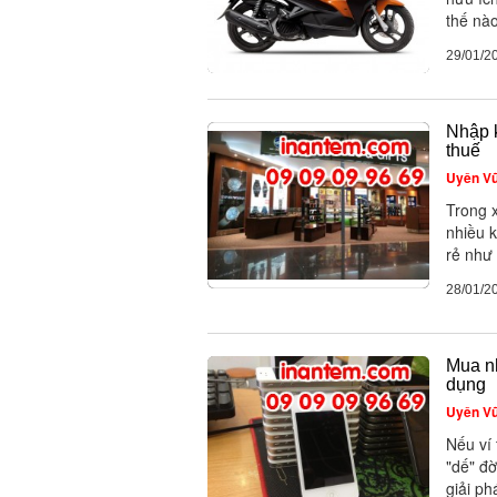
thế nà
29/01/2
Nhập 
thuế
Uyên V
Trong x
nhiều k
rẻ như 
28/01/2
Mua nh
dụng
Uyên V
Nếu ví
"dế" đờ
giải ph