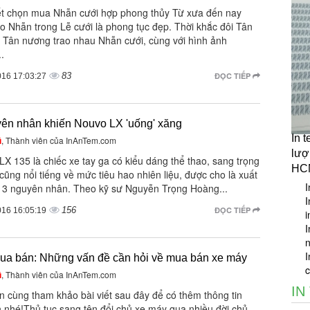
ết chọn mua Nhẫn cưới hợp phong thủy Từ xưa đến nay
ao Nhẫn trong Lễ cưới là phong tục đẹp. Thời khắc đôi Tân
à Tân nương trao nhau Nhẫn cưới, cùng với hình ảnh
.
83
ĐỌC TIẾP
016 17:03:27
yên nhân khiến Nouvo LX 'uống' xăng
In 
ũ
, Thành viên của InAnTem.com
lượ
X 135 là chiếc xe tay ga có kiểu dáng thể thao, sang trọng
HC
ũng nổi tiếng về mức tiêu hao nhiên liệu, được cho là xuất
I
ừ 3 nguyên nhân. Theo kỹ sư Nguyễn Trọng Hoàng...
I
156
ĐỌC TIẾP
016 16:05:19
i
I
I
ua bán: Những vấn đề cần hỏi về mua bán xe máy
c
ũ
, Thành viên của InAnTem.com
IN
n cùng tham khảo bài viết sau đây để có thêm thông tin
h nhé!Thủ tục sang tên đổi chủ xe máy qua nhiều đời chủ