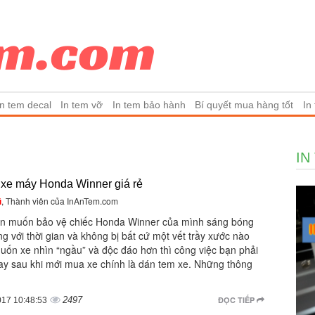
In tem decal
In tem vỡ
In tem bảo hành
Bí quyết mua hàng tốt
In
IN
 xe máy Honda Winner giá rẻ
ũ
, Thành viên của InAnTem.com
n muốn bảo vệ chiếc Honda Winner của mình sáng bóng
g với thời gian và không bị bất cứ một vết trầy xước nào
uốn xe nhìn “ngầu” và độc đáo hơn thì công việc bạn phải
ay sau khi mới mua xe chính là dán tem xe. Những thông
2497
ĐỌC TIẾP
017 10:48:53