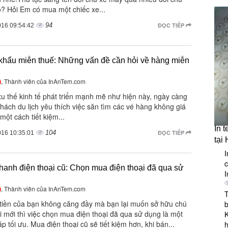
o? Hỏi Em có mua một chiếc xe...
94
ĐỌC TIẾP
016 09:54:42
khẩu miễn thuế: Những vấn đề cần hỏi về hàng miễn
ũ
, Thành viên của InAnTem.com
u thế kinh tế phát triển mạnh mẽ như hiện này, ngày càng
hách du lịch yêu thích việc săn tìm các vé hàng không giá
một cách tiết kiệm...
In 
104
ĐỌC TIẾP
016 10:35:01
tại
I
anh điện thoại cũ: Chọn mua điện thoại đã qua sử
I
ũ
, Thành viên của InAnTem.com
T
 tiền của bạn không căng đầy mà bạn lại muốn sở hữu chú
i mới thì việc chọn mua điện thoại đã qua sử dụng là một
K
áp tối ưu. Mua điện thoại cũ sẽ tiết kiệm hơn, khi bán...