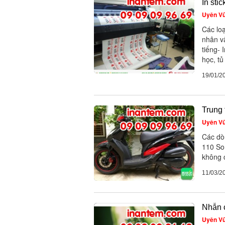
In sti
Uyên V
Các loạ
nhân vậ
tiếng- 
học, tủ
19/01/2
Trung
Uyên V
Các dò
110 So
không c
11/03/2
Nhẫn 
Uyên V