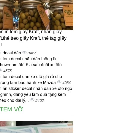
n in tem giấy Kraft, nhãn giấy
t,thẻ treo giấy Kraft, thẻ tag giấy
t
n decal dán
3427
n tem decal nhãn dán thông tin
howroom ôtô Kia sau đuôi xe ôtô
4575
n tem decal dán xe ôtô giá rẻ cho
Trung tâm bảo hành xe Mazda
4084
n ấn sticker decal nhãn dán xe ôtô ngộ
ghĩnh, đáng yêu làm quà tặng kèm
heo cho đại lý...
5402
 TEM VỠ