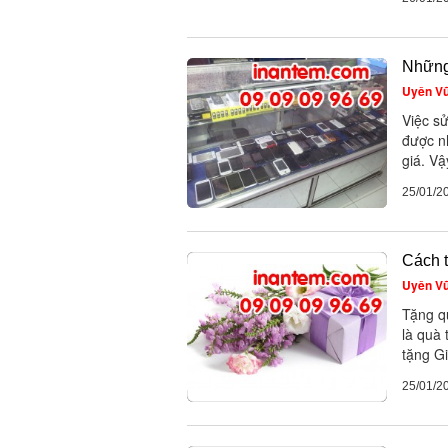
Những 
Uyên V
Việc sử
được n
giá. V
25/01/2
Cách 
Uyên V
Tặng q
là quà 
tặng Gi
25/01/2