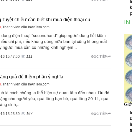
I
k
'tuyệt chiêu' cần biết khi mua điện thoại cũ
IN
ũ
, Thành viên của InAnTem.com
 dụng điện thoại “secondhand” giúp người dùng tiết kiệm
hiều chi phí, nếu không dùng nữa bán lại cũng không mất
ậy người mua cần có những kinh nghiệm...
111
ĐỌC TIẾP
016 15:47:50
tặng quà để thêm phần ý nghĩa
ũ
, Thành viên của InAnTem.com
uà là cách chúng ta thể hiện sự quan tâm đến nhau. Dù đó
tặng cho người yêu, quà tặng bạn bè, quà tặng 20-11, quà
áng sinh,...
Giớ
I
167
ĐỌC TIẾP
016 13:23:39
b
I
t