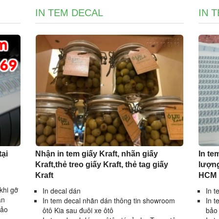
IN TEM DECAL
IN 
tại
Nhận in tem giấy Kraft, nhãn giấy
In te
Kraft,thẻ treo giấy Kraft, thẻ tag giấy
lượng
Kraft
HCM
khi gỡ
In decal dán
In t
án
In tem decal nhãn dán thông tin showroom
In t
bảo
ôtô Kia sau đuôi xe ôtô
bảo