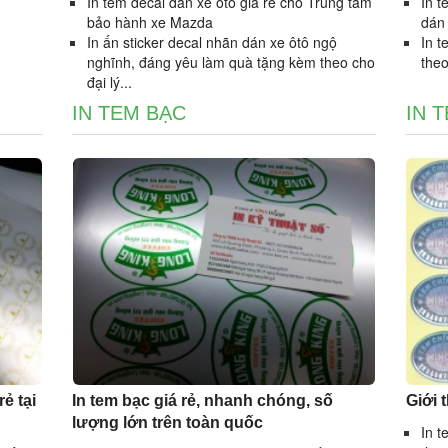
In tem decal dán xe ôtô giá rẻ cho Trung tâm
In t
bảo hành xe Mazda
dán
In ấn sticker decal nhãn dán xe ôtô ngộ
In t
nghĩnh, đáng yêu làm quà tặng kèm theo cho
the
đại lý...
IN TEM BẠC
IN 
ẻ tại
In tem bạc giá rẻ, nhanh chóng, số
Giới 
lượng lớn trên toàn quốc
In t