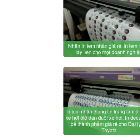
Nhận in tem nhãn giá rẻ, in tem
lấy liền cho mọi doanh nghiệ
In tem nhãn thông tin trung tâm d
xe hơi ôtô dán đuôi xe hơi, in dec
bế thành phẩm giá rẻ cho Đại l
Toyota