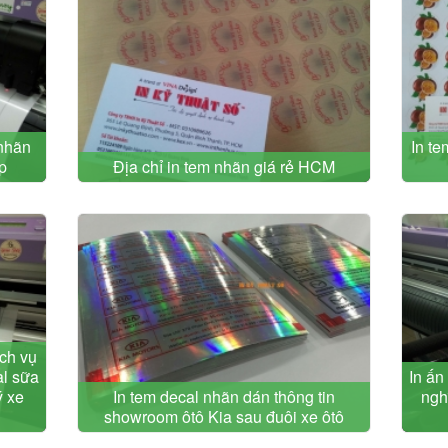
 nhãn
In te
p
Địa chỉ in tem nhãn giá rẻ HCM
ịch vụ
al sữa
In ấn
ý xe
In tem decal nhãn dán thông tin
ngh
showroom ôtô Kia sau đuôi xe ôtô