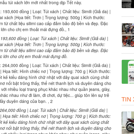
mẫu túi xách lớn mới nhất trong dịp Tết này.
3,600 đồng | Loại: Túi xách | Chất liệu: Simili (Giả da) |
 xách |Họa tiết: Trơn | Trọng lượng: 500g | Kích thước:
m từ chất liệu silimi cao cấp đảm bảo độ bền và đẹp. Đặc
ước lớn cho chị em thoải mái đựng đồ.
TIN
4,000 đồng | Loại: Túi xách | Chất liệu: Simili (Giả da) |
 Họa tiết: Hình chiếc nơ | Trọng lượng: 700 g | Kích thước:
t kế kiểu dáng hình chữ nhật với dây quai xách cùng chất
 nơ nổi bật trông thấy, thể nét thanh lịch và duyên dáng cho
p với nhiều loại trang phục khác nhau như quần jeans, giày,