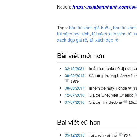
Nguồn:
https://muabannhanh.com/090
Tags:
bán túi xách giá buôn
,
bán túi xách
túi xách học sinh
,
túi xách sinh viên
,
túi x
xách đẹp giá rẻ
,
túi xách đẹp rẻ
Bài viết mới hơn
02/12/2021
In ấn tem chia sẽ địa chỉ 
09/02/2018
Đàn ông trưởng thành yêu n
1929
08/03/2017
In tem xe máy Honda Winn
12/07/2016
Giá xe Chevrolet Orlando
07/07/2016
Giá xe Kia Sedona
288
Bài viết cũ hơn
05/12/2015
Túi xách vải thô
264