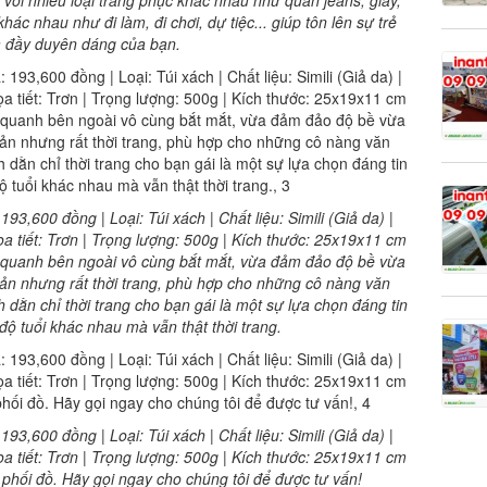
ác nhau như đi làm, đi chơi, dự tiệc... giúp tôn lên sự trẻ
à đầy duyên dáng của bạn.
3,600 đồng | Loại: Túi xách | Chất liệu: Simili (Giả da) |
a tiết: Trơn | Trọng lượng: 500g | Kích thước: 25x19x11 cm
 quanh bên ngoài vô cùng bắt mắt, vừa đảm đảo độ bề vừa
iản nhưng rất thời trang, phù hợp cho những cô nàng văn
h dằn chỉ thời trang cho bạn gái là một sự lựa chọn đáng tin
độ tuổi khác nhau mà vẫn thật thời trang.
3,600 đồng | Loại: Túi xách | Chất liệu: Simili (Giả da) |
a tiết: Trơn | Trọng lượng: 500g | Kích thước: 25x19x11 cm
 phối đồ. Hãy gọi ngay cho chúng tôi để được tư vấn!