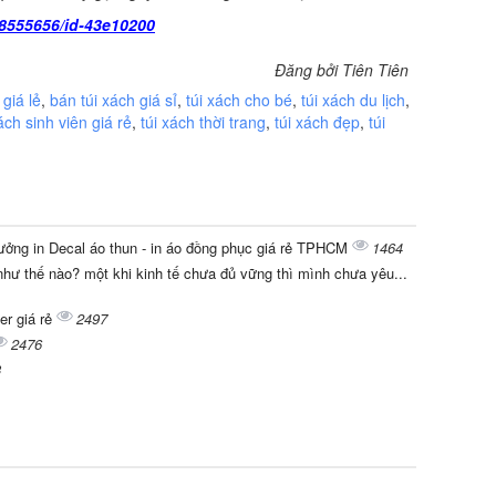
8555656/id-43e10200
Đăng bởi Tiên Tiên
 giá lẻ
,
bán túi xách giá sỉ
,
túi xách cho bé
,
túi xách du lịch
,
ách sinh viên giá rẻ
,
túi xách thời trang
,
túi xách đẹp
,
túi
xưởng in Decal áo thun - in áo đồng phục giá rẻ TPHCM
1464
hư thế nào? một khi kinh tế chưa đủ vững thì mình chưa yêu...
er giá rẻ
2497
2476
3