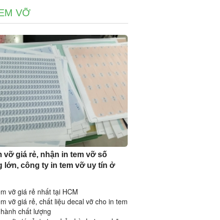
TEM VỠ
m vỡ giá rẻ, nhận in tem vỡ số
 lớn, công ty in tem vỡ uy tín ở
em vỡ giá rẻ nhất tại HCM
em vỡ giá rẻ, chất liệu decal vỡ cho in tem
 hành chất lượng