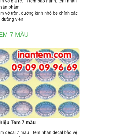
em vỡ giá rẻ, in tem bảo hành, tem nhãn
 sản phẩm
em vỡ tròn, đường kính nhỏ bế chính xác
o đường viền
TEM 7 MÀU
thiệu Tem 7 màu
em decal 7 màu - tem nhãn decal bảo vệ