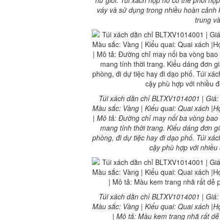
váy và sử dụng trong nhiều hoàn cảnh kh
trung v
Túi xách dằn chỉ BLTXV1014001 | Giá: 19
Màu sắc: Vàng | Kiểu quai: Quai xách |Họ
| Mô tả: Đường chỉ may nổi ba vòng bao
mang tính thời trang. Kiểu dáng đơn g
phòng, đi dự tiệc hay đi dạo phố. Túi xác
cậy phù hợp với nhiều 
Túi xách dằn chỉ BLTXV1014001 | Giá: 19
Màu sắc: Vàng | Kiểu quai: Quai xách |Họ
| Mô tả: Màu kem trang nhã rất dễ