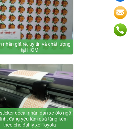
m nhãn giá rẻ, uy tín và chất lượng
tại HCM
 sticker decal nhãn dán xe ôtô ngộ
ĩnh, đáng yêu làm quà tặng kèm
theo cho đại lý xe Toyota