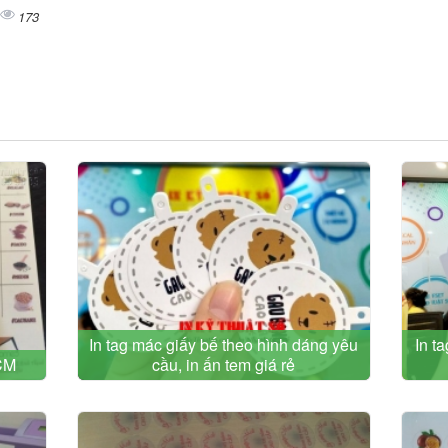
173
In tag mác giấy bế theo hình dáng yêu
In t
HCM
cầu, in ấn tem giá rẻ